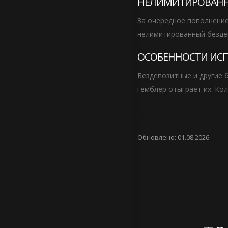
НЕЛИМИТИРОВАНН
За очередное пополнение
нелимитированный бездеп
ОСОБЕННОСТИ ИС
Бездепозитные и другие 
гемблер отыграет их. Ко
.
Обновлено:
01.08.2026