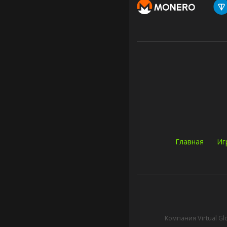
Главная
Иг
Компания Virtual Gl