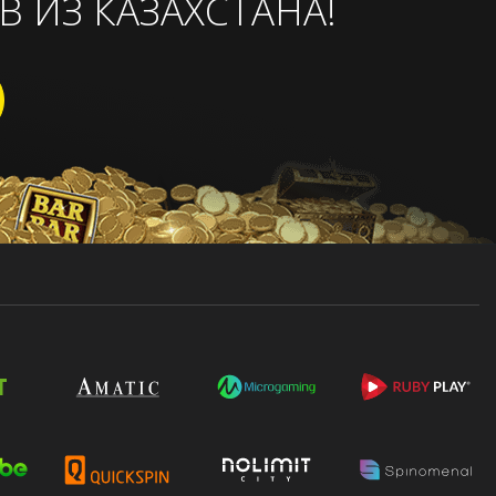
 ИЗ КАЗАХСТАНА!