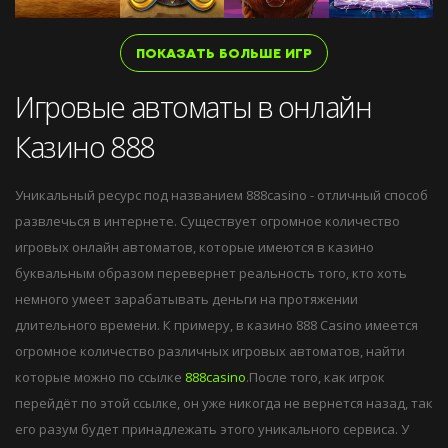
ПОКАЗАТЬ БОЛЬШЕ ИГР
Игровые автоматы в онлайн
Казино 888
Уникальный ресурс под названием 888casino - отличный способ
развлечься в интернете. Существует огромное количество
игровых онлайн автоматов, которые имеются в казино
буквальным образом перевернет реальность того, кто хоть
немного умеет зарабатывать деньги на протяжении
длительного времени. К примеру, в казино 888 Casino имеется
огромное количество различных игровых автоматов, найти
которые можно по ссылке
888casino
.После того, как игрок
перейдёт по этой ссылке, он уже никогда не вернется назад, так
его разум будет принадлежать этого уникального сервиса. У