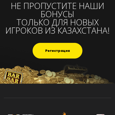
НЕ ПРОПУСТИТЕ НАШИ
БОНУСЫ
ТОЛЬКО ДЛЯ НОВЫХ
ИГРОКОВ ИЗ КАЗАХСТАНА!
Регистрация