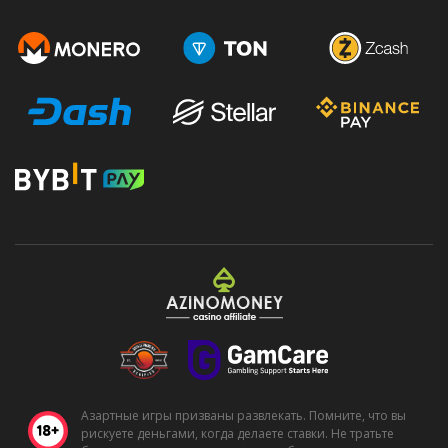
Азартные игры призваны развлекать. Помните, что вы
рискуете деньгами, когда делаете ставки. Не тратьте