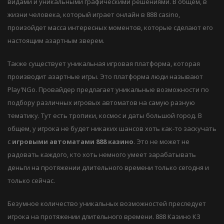
видами и уникальными графическими решениями. В общем, в
жизни человека, который играет онлайн в 888 casino,
произойдет масса интересных моментов, которые сделают его
настоящим азартным зверем.
Также существует уникальная игровая платформа, которая
производит азартные игры. Это платформа люди называют
Play'NGo. Провайдер предлагает уникальные возможности по
подбору различных игровых автоматов на самую разную
тематику. Тут есть тропики, космос и даты большой город. В
общем, у игрока не будет никаких шансов хоть как-то заскучать
c
игровыми автоматами 888 казино
. Это не может не
радовать каждого, кто хоть немного умеет зарабатывать
деньги на протяжении длительного времени только сегодня и
только сейчас.
Безумное количество уникальных возможностей преследует
игрока на протяжении длительного времени. 888 Казино КЗ