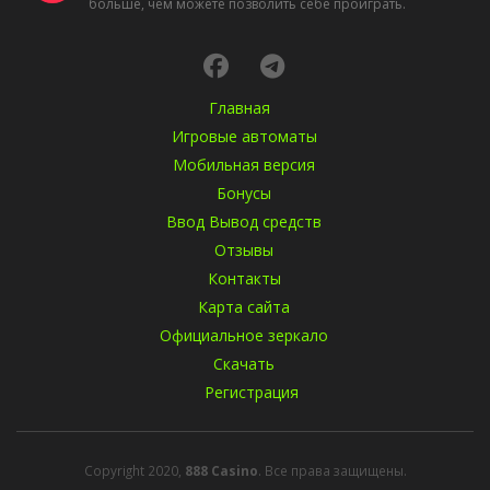
больше, чем можете позволить себе проиграть.
Главная
Игровые автоматы
Мобильная версия
Бонусы
Ввод Вывод средств
Отзывы
Контакты
Карта сайта
Официальное зеркало
Скачать
Регистрация
Copyright 2020,
888 Casino
. Все права защищены.