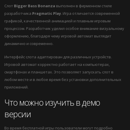
Слот
Bigger Bass Bonanza
выполнен в фирменном стиле
разработчика
Pragmatic Play
. Игра отличается современной
графикой, качественной анимацией и плавным игровым
процессом. Разработчик уделил особое внимание визуальному
оформлению, благодаря чему игровой автомат выглядит
динамично и современно.
Интерфейс слота адаптирован для различных устройств.
Игровой автомат корректно работает на компьютерах,
смартфонах и планшетах. Это позволяет запускать слот в
любом месте и в любое время без установки дополнительных
приложений.
Что можно изучить в демо
версии
Во время бесплатной игры пользователи могут подробно