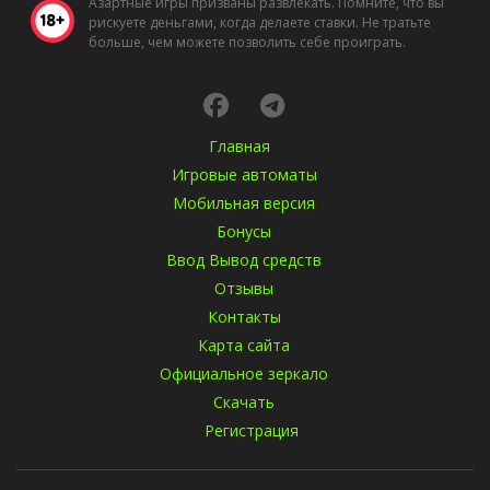
Азартные игры призваны развлекать. Помните, что вы
рискуете деньгами, когда делаете ставки. Не тратьте
больше, чем можете позволить себе проиграть.
Главная
Игровые автоматы
Мобильная версия
Бонусы
Ввод Вывод средств
Отзывы
Контакты
Карта сайта
Официальное зеркало
Скачать
Регистрация