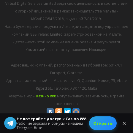
Virtual Digital Services Limited ведет свою деятельность в соответствии
с игорной лицензией в рамках законодательства Мальты -
MGA/B2C/543/2018, выданной 7/01/2019.
Наши букмекерские продукты в Ирландии находятся под управлением
компании 888 Ireland Limited, зарегистрированной на Мальте.
Деятельность этой компании лицензирована и регулируется
Комиссией налогового управления Ирландии.
Адрес наших компаний, расположенных в Гибралтаре: 601-701
Europort, Gibraltar.
Адрес наших компаний на Мальте: Level G, Quantum House, 75, Abate
Rigord St., Ta’ Xbiex, XBX 1120, Malta
Азартные игры
Казино 888
могут вызывать зависимость, играйте
ответственно.
Не потеряйте доступ к Casino 888
© 2026 All rights reserved.
✕
Открыть
Рабочие зеркала и бонусы - в нашем
Telegram-боте