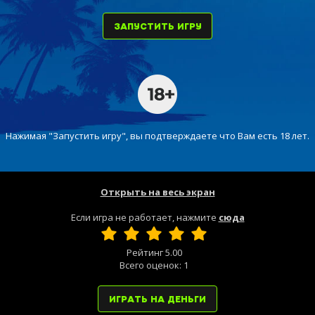
ЗАПУСТИТЬ ИГРУ
Нажимая "Запустить игру", вы подтверждаете что Вам есть 18 лет.
Открыть на весь экран
Если игра не работает, нажмите
сюда
Рейтинг
5.00
Всего оценок:
1
ИГРАТЬ НА ДЕНЬГИ