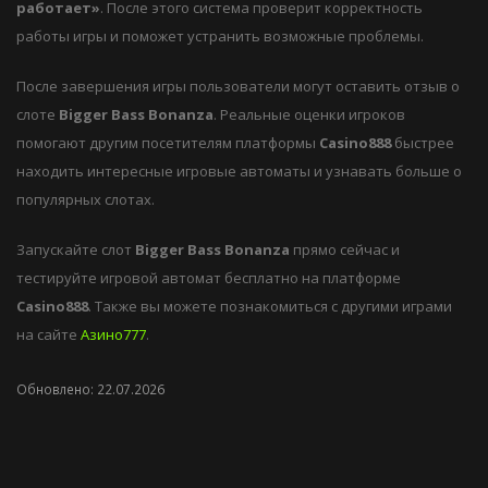
работает»
. После этого система проверит корректность
работы игры и поможет устранить возможные проблемы.
После завершения игры пользователи могут оставить отзыв о
слоте
Bigger Bass Bonanza
. Реальные оценки игроков
помогают другим посетителям платформы
Casino888
быстрее
находить интересные игровые автоматы и узнавать больше о
популярных слотах.
Запускайте слот
Bigger Bass Bonanza
прямо сейчас и
тестируйте игровой автомат бесплатно на платформе
Casino888
. Также вы можете познакомиться с другими играми
на сайте
Азино777
.
Обновлено:
22.07.2026