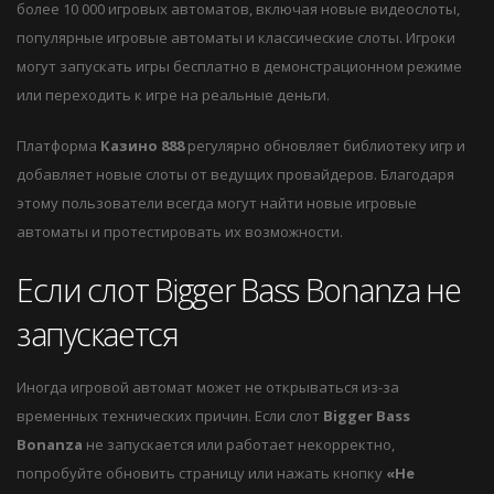
более 10 000 игровых автоматов, включая новые видеослоты,
популярные игровые автоматы и классические слоты. Игроки
могут запускать игры бесплатно в демонстрационном режиме
или переходить к игре на реальные деньги.
Платформа
Казино 888
регулярно обновляет библиотеку игр и
добавляет новые слоты от ведущих провайдеров. Благодаря
этому пользователи всегда могут найти новые игровые
автоматы и протестировать их возможности.
Если слот Bigger Bass Bonanza не
запускается
Иногда игровой автомат может не открываться из-за
временных технических причин. Если слот
Bigger Bass
Bonanza
не запускается или работает некорректно,
попробуйте обновить страницу или нажать кнопку
«Не