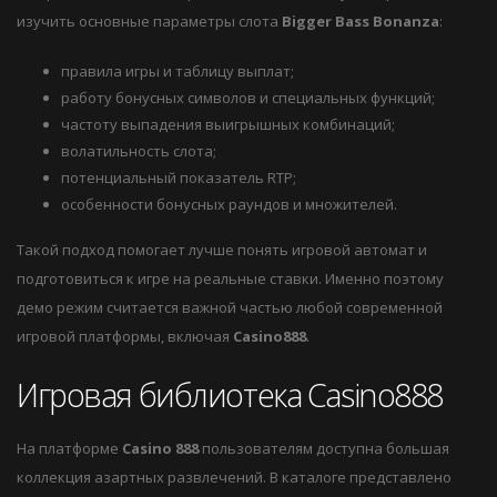
изучить основные параметры слота
Bigger Bass Bonanza
:
правила игры и таблицу выплат;
работу бонусных символов и специальных функций;
частоту выпадения выигрышных комбинаций;
волатильность слота;
потенциальный показатель RTP;
особенности бонусных раундов и множителей.
Такой подход помогает лучше понять игровой автомат и
подготовиться к игре на реальные ставки. Именно поэтому
демо режим считается важной частью любой современной
игровой платформы, включая
Casino888
.
Игровая библиотека Casino888
На платформе
Casino 888
пользователям доступна большая
коллекция азартных развлечений. В каталоге представлено