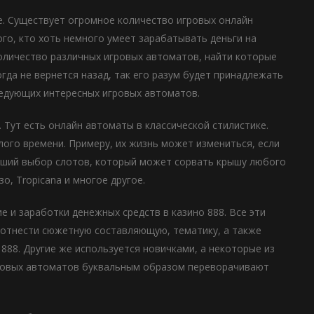
те. Существует огромное количество игровых онлайн
го, кто хоть немного умеет зарабатывать деньги на
количество различных игровых автоматов, найти которые
когда не вернется назад, так его разум будет принадлежать
следующих интересных игровых автоматов.
 Тут есть онлайн автоматы в классической стилистике.
ого времени. Примеру, их жизнь может измениться, если
едший выбор слотов, который может сорвать крышу любого
о, Tropicana и многое другое.
 и заработки денежных средств в казино 888. Все эти
 отнести сюжетную составляющую, тематику, а также
 888. Другие же используется новичками, а некоторые из
игровых автоматов буквальным образом переворачивают