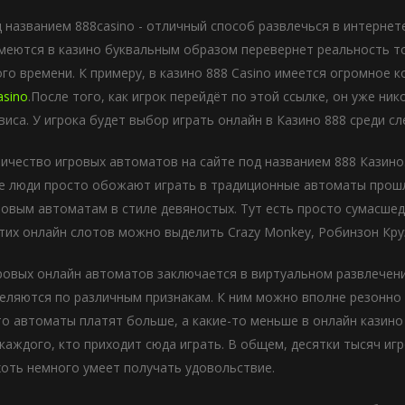
 названием 888casino - отличный способ развлечься в интерне
меются в казино буквальным образом перевернет реальность то
го времени. К примеру, в казино 888 Casino имеется огромное 
asino
.После того, как игрок перейдёт по этой ссылке, он уже ни
виса. У игрока будет выбор играть онлайн в Казино 888 среди 
чество игровых автоматов на сайте под названием 888 Казино.
ие люди просто обожают играть в традиционные автоматы прошл
гровым автоматам в стиле девяностых. Тут есть просто сумасш
тих онлайн слотов можно выделить Crazy Monkey, Робинзон Круз
ровых онлайн автоматов заключается в виртуальном развлечение
еляются по различным признакам. К ним можно вполне резонно
то автоматы платят больше, а какие-то меньше в онлайн казино
е каждого, кто приходит сюда играть. В общем, десятки тысяч 
хоть немного умеет получать удовольствие.