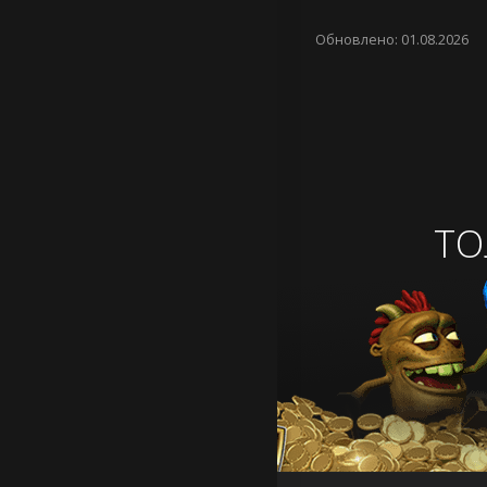
Обновлено:
01.08.2026
ТО