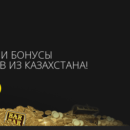
ШИ БОНУСЫ
 ИЗ КАЗАХСТАНА!