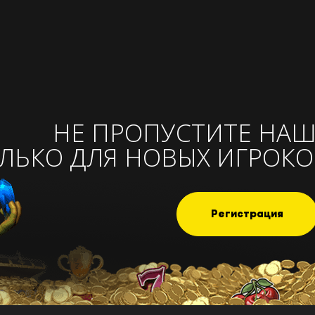
НЕ ПРОПУСТИТЕ НА
ЛЬКО ДЛЯ НОВЫХ ИГРОКОВ
Регистрация