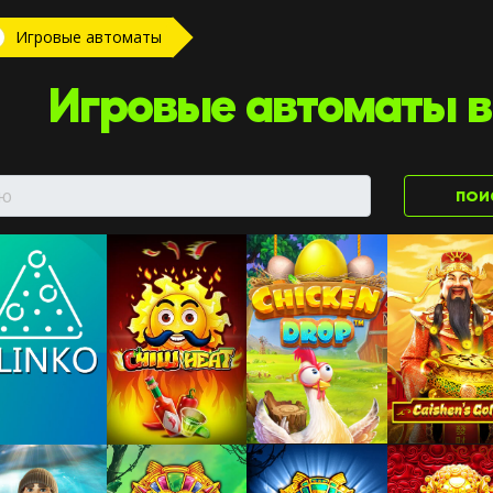
Игровые автоматы
Игровые автоматы в 