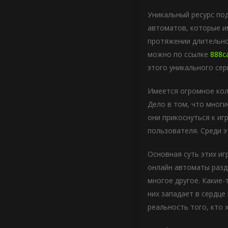
Уникальный ресурс под
автоматов, которые и
протяжении длительно
можно по ссылке
888c
этого уникального сер
Имеется огромное коли
Дело в том, что мног
они прикоснуться к и
пользователя. Среди э
Основная суть этих иг
онлайн автоматы разд
многое другое. Какие-
них западает в сердц
реальность того, кто 