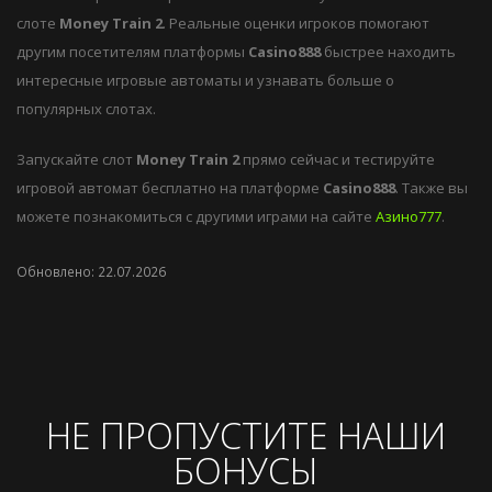
слоте
Money Train 2
. Реальные оценки игроков помогают
другим посетителям платформы
Casino888
быстрее находить
интересные игровые автоматы и узнавать больше о
популярных слотах.
Запускайте слот
Money Train 2
прямо сейчас и тестируйте
игровой автомат бесплатно на платформе
Casino888
. Также вы
можете познакомиться с другими играми на сайте
Азино777
.
Обновлено:
22.07.2026
НЕ ПРОПУСТИТЕ НАШИ
БОНУСЫ