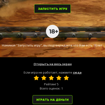
ЗАПУСТИТЬ ИГРУ
Нажимая "Запустить игру", вы подтверждаете что Вам есть 18 лет.
Открыть на весь экран
Если игра не работает, нажмите
сюда
Рейтинг
5
Всего оценок:
1
ИГРАТЬ НА ДЕНЬГИ