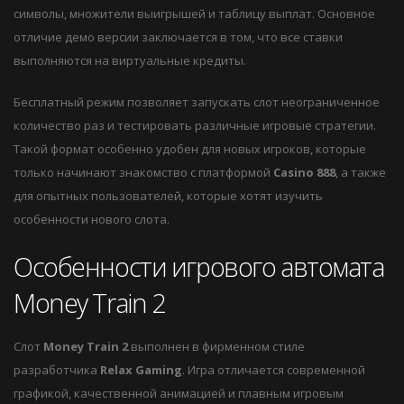
символы, множители выигрышей и таблицу выплат. Основное
отличие демо версии заключается в том, что все ставки
выполняются на виртуальные кредиты.
Бесплатный режим позволяет запускать слот неограниченное
количество раз и тестировать различные игровые стратегии.
Такой формат особенно удобен для новых игроков, которые
только начинают знакомство с платформой
Casino 888
, а также
для опытных пользователей, которые хотят изучить
особенности нового слота.
Особенности игрового автомата
Money Train 2
Слот
Money Train 2
выполнен в фирменном стиле
разработчика
Relax Gaming
. Игра отличается современной
графикой, качественной анимацией и плавным игровым