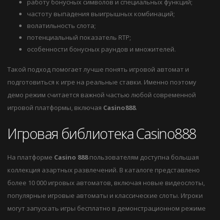
работу бонусных символов и специальных функций;
частоту выпадения выигрышных комбинаций;
волатильность слота;
потенциальный показатель RTP;
особенности бонусных раундов и множителей.
Такой подход помогает лучше понять игровой автомат и
подготовиться к игре на реальные ставки. Именно поэтому
демо режим считается важной частью любой современной
игровой платформы, включая
Casino888
.
Игровая библиотека Casino888
На платформе
Casino 888
пользователям доступна большая
коллекция азартных развлечений. В каталоге представлено
более 10 000 игровых автоматов, включая новые видеослоты,
популярные игровые автоматы и классические слоты. Игроки
могут запускать игры бесплатно в демонстрационном режиме