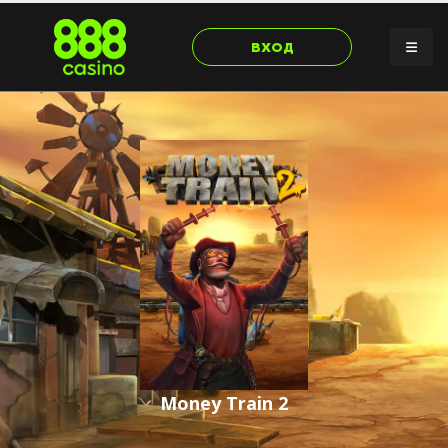
ВХОД
Money Train 2