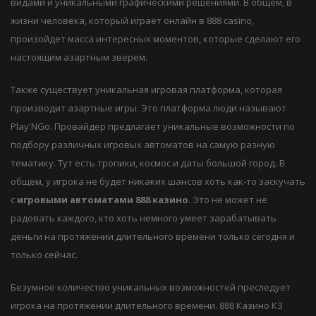
видами и уникальными графическими решениями. В общем, в
жизни человека, который играет онлайн в 888 casino,
произойдет масса интересных моментов, которые сделают его
настоящим азартным зверем.
Также существует уникальная игровая платформа, которая
производит азартные игры. Это платформа люди называют
Play'NGo. Провайдер предлагает уникальные возможности по
подбору различных игровых автоматов на самую разную
тематику. Тут есть тропики, космос и даты большой город. В
общем, у игрока не будет никаких шансов хоть как-то заскучать
c
игровыми автоматами 888 казино
. Это не может не
радовать каждого, кто хоть немного умеет зарабатывать
деньги на протяжении длительного времени только сегодня и
только сейчас.
Безумное количество уникальных возможностей преследует
игрока на протяжении длительного времени. 888 Казино КЗ