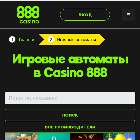
ВХОД
Главная
Игровые автоматы
Игровые автоматы
в Casino 888
ВСЕ ПРОИЗВОДИТЕЛИ