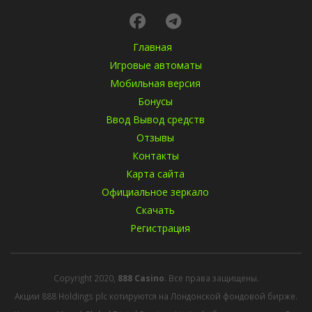
Главная
Игровые автоматы
Мобильная версия
Бонусы
Ввод Вывод средств
Отзывы
Контакты
Карта сайта
Официальное зеркало
Скачать
Регистрация
Copyright 2020,
888 Casino
. Все права защищены.
Акции 888 Holdings plc котируются на Лондонской фондовой бирже.