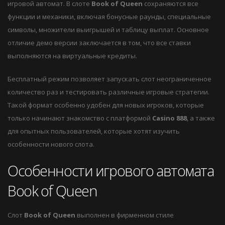
игровой автомат. В слоте
Book of Queen
сохраняются все
функции и механики, включая бонусные раунды, специальные
символы, множители выигрышей и таблицу выплат. Основное
отличие демо версии заключается в том, что все ставки
выполняются на виртуальные кредиты.
Бесплатный режим позволяет запускать слот неограниченное
количество раз и тестировать различные игровые стратегии.
Такой формат особенно удобен для новых игроков, которые
только начинают знакомство с платформой
Casino 888
, а также
для опытных пользователей, которые хотят изучить
особенности нового слота.
Особенности игрового автомата
Book of Queen
Слот
Book of Queen
выполнен в фирменном стиле