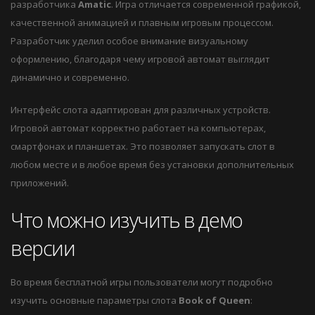
разработчика
Amatic
. Игра отличается современной графикой,
качественной анимацией и плавным игровым процессом.
Разработчик уделил особое внимание визуальному
оформлению, благодаря чему игровой автомат выглядит
динамично и современно.
Интерфейс слота адаптирован для различных устройств.
Игровой автомат корректно работает на компьютерах,
смартфонах и планшетах. Это позволяет запускать слот в
любом месте и в любое время без установки дополнительных
приложений.
Что можно изучить в демо
версии
Во время бесплатной игры пользователи могут подробно
изучить основные параметры слота
Book of Queen
: