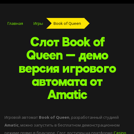
Главная
Игры
Book of Queen
Слот Book of
Queen — демо
версия игрового
автомата от
Amatic
Игровой автомат
Book of Queen
, разработанный студией
Amatic
, можно запустить в бесплатном демонстрационном
режиме прямо в браузере. Слот доступен на платформе
Casino