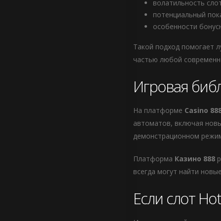
волатильность слот
потенциальный пок
особенности бонус
Такой подход помогает л
частью любой современн
Игровая библ
На платформе
Casino 88
автоматов, включая новы
демонстрационном режиме
Платформа
Казино 888
р
всегда могут найти новы
Если слот Hot