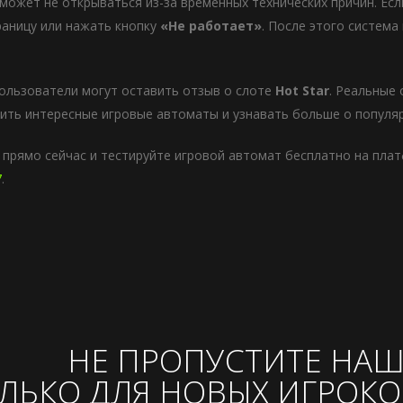
может не открываться из-за временных технических причин. Ес
аницу или нажать кнопку
«Не работает»
. После этого систем
ользователи могут оставить отзыв о слоте
Hot Star
. Реальные
ить интересные игровые автоматы и узнавать больше о популяр
прямо сейчас и тестируйте игровой автомат бесплатно на пл
7
.
НЕ ПРОПУСТИТЕ НА
ЛЬКО ДЛЯ НОВЫХ ИГРОКОВ