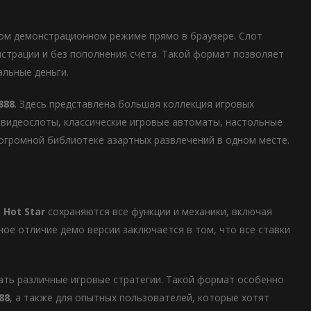
ном демонстрационном режиме прямо в браузере. Слот
гистрации и без пополнения счета. Такой формат позволяет
альные деньги.
888
. Здесь представлена большая коллекция игровых
 видеослоты, классические игровые автоматы, настольные
 огромной библиотеке азартных развлечений в одном месте.
е
Hot Star
сохраняются все функции и механики, включая
ое отличие демо версии заключается в том, что все ставки
ать различные игровые стратегии. Такой формат особенно
88
, а также для опытных пользователей, которые хотят