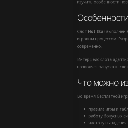
изучить особенности нов
Особенности 
Слот
Hot Star
выполнен 
игровым процессом. Разр
современно.
Интерфейс слота адаптир
позволяет запускать сло
Что можно из
Во время бесплатной иг
правила игры и таб
работу бонусных си
частоту выпадения