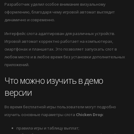
Разработчик уделил особое внимание визуальному
оформлению, благодаря чему игровой автомат выглядит
динамично и современно.
Интерфейс слота адаптирован для различных устройств.
Игровой автомат корректно работает на компьютерах,
смартфонах и планшетах. Это позволяет запускать слот в
любом месте и в любое время без установки дополнительных
приложений.
Что можно изучить в демо
версии
Во время бесплатной игры пользователи могут подробно
изучить основные параметры слота
Chicken Drop
:
правила игры и таблицу выплат;