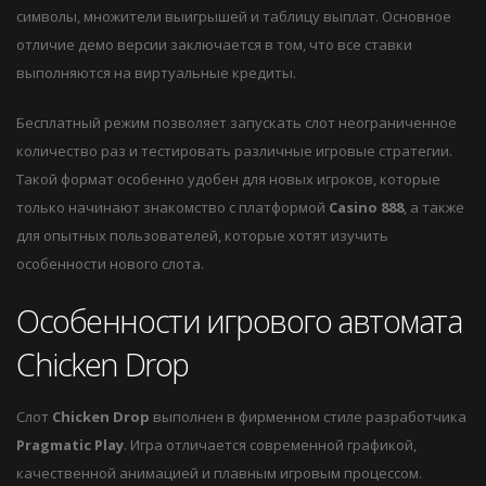
символы, множители выигрышей и таблицу выплат. Основное
отличие демо версии заключается в том, что все ставки
выполняются на виртуальные кредиты.
Бесплатный режим позволяет запускать слот неограниченное
количество раз и тестировать различные игровые стратегии.
Такой формат особенно удобен для новых игроков, которые
только начинают знакомство с платформой
Casino 888
, а также
для опытных пользователей, которые хотят изучить
особенности нового слота.
Особенности игрового автомата
Chicken Drop
Слот
Chicken Drop
выполнен в фирменном стиле разработчика
Pragmatic Play
. Игра отличается современной графикой,
качественной анимацией и плавным игровым процессом.