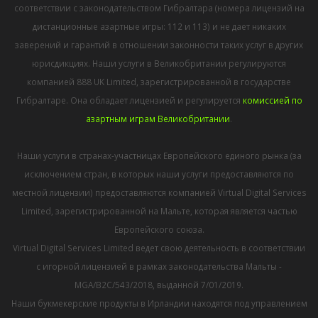
соответствии с законодательством Гибралтара (номера лицензий на
дистанционные азартные игры: 112 и 113) и не дает никаких
заверений и гарантий в отношении законности таких услуг в других
юрисдикциях. Наши услуги в Великобритании регулируются
компанией 888 UK Limited, зарегистрированной в государстве
Гибралтаре. Она обладает лицензией и регулируется
комиссией по
азартным играм Великобритании
.
Наши услуги в странах-участницах Европейского единого рынка (за
исключением стран, в которых наши услуги предоставляются по
местной лицензии) предоставляются компанией Virtual Digital Services
Limited, зарегистрированной на Мальте, которая является частью
Европейского союза.
Virtual Digital Services Limited ведет свою деятельность в соответствии
с игорной лицензией в рамках законодательства Мальты -
MGA/B2C/543/2018, выданной 7/01/2019.
Наши букмекерские продукты в Ирландии находятся под управлением