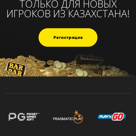
ТОЛЬКО ДЛЯ НОВЫХ
ИГРОКОВ ИЗ КАЗАХСТАНА!
Регистрация