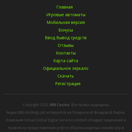
Главная
Игровые автоматы
Мобильная версия
Бонусы
Ввод Вывод средств
Отзывы
Контакты
Карта сайта
Официальное зеркало
Скачать
Регистрация
Copyright 2020,
888 Casino
. Все права защищены.
Акции 888 Holdings plc котируются на Лондонской фондовой бирже.
Компания Virtual Global Digital Services Limited обладает лицензией и
правом на предоставление услуг в области азартных онлайн-игр в