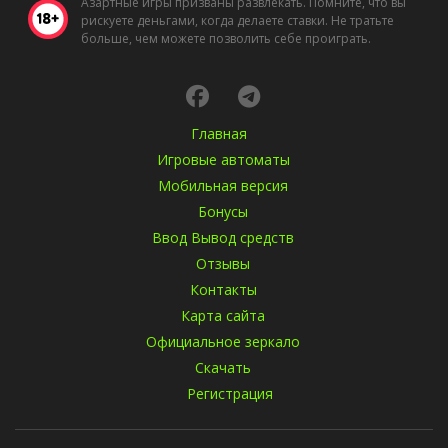
Азартные игры призваны развлекать. Помните, что вы
рискуете деньгами, когда делаете ставки. Не тратьте
больше, чем можете позволить себе проиграть.
Главная
Игровые автоматы
Мобильная версия
Бонусы
Ввод Вывод средств
Отзывы
Контакты
Карта сайта
Официальное зеркало
Скачать
Регистрация