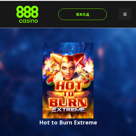
ВХОД
Hot to Burn Extreme