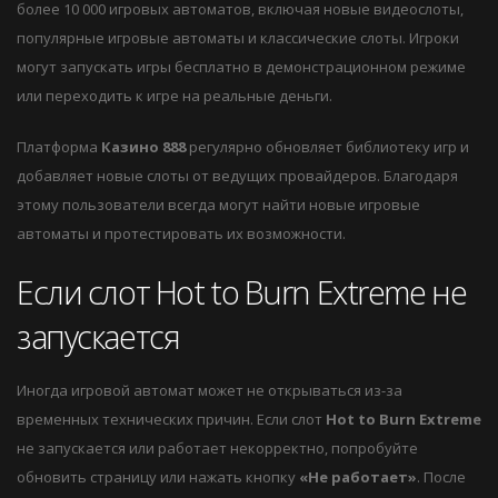
более 10 000 игровых автоматов, включая новые видеослоты,
популярные игровые автоматы и классические слоты. Игроки
могут запускать игры бесплатно в демонстрационном режиме
или переходить к игре на реальные деньги.
Платформа
Казино 888
регулярно обновляет библиотеку игр и
добавляет новые слоты от ведущих провайдеров. Благодаря
этому пользователи всегда могут найти новые игровые
автоматы и протестировать их возможности.
Если слот Hot to Burn Extreme не
запускается
Иногда игровой автомат может не открываться из-за
временных технических причин. Если слот
Hot to Burn Extreme
не запускается или работает некорректно, попробуйте
обновить страницу или нажать кнопку
«Не работает»
. После