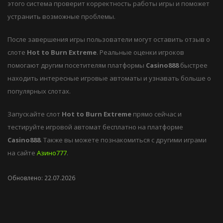
этого система проверит корректность работы игры и поможет
устранить возможные проблемы.
После завершения игры пользователи могут оставить отзыв о
слоте
Hot to Burn Extreme
. Реальные оценки игроков
помогают другим посетителям платформы
Casino888
быстрее
находить интересные игровые автоматы и узнавать больше о
популярных слотах.
Запускайте слот
Hot to Burn Extreme
прямо сейчас и
тестируйте игровой автомат бесплатно на платформе
Casino888
. Также вы можете познакомиться с другими играми
на сайте
Азино777
.
Обновлено:
22.07.2026