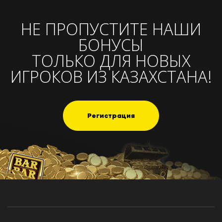
НЕ ПРОПУСТИТЕ НАШИ
БОНУСЫ
ТОЛЬКО ДЛЯ НОВЫХ
ИГРОКОВ ИЗ КАЗАХСТАНА!
Регистрация