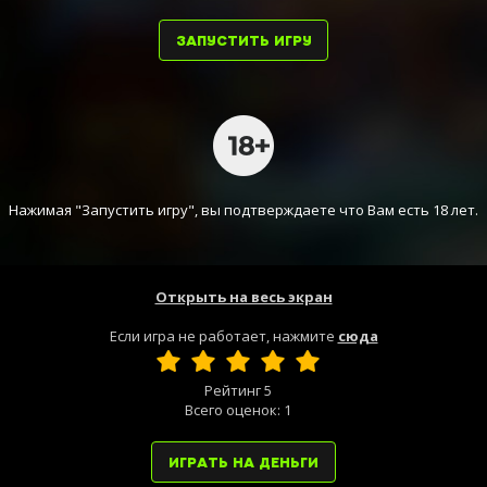
ЗАПУСТИТЬ ИГРУ
Нажимая "Запустить игру", вы подтверждаете что Вам есть 18 лет.
Открыть на весь экран
Если игра не работает, нажмите
сюда
Рейтинг
5
Всего оценок:
1
ИГРАТЬ НА ДЕНЬГИ