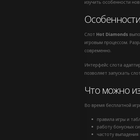
изучить особенности нов
Особенности
Слот
Hot Diamonds
выпо
игровым процессом. Разр
современно.
Интерфейс слота адаптир
позволяет запускать сло
Что можно из
Во время бесплатной иг
правила игры и таб
работу бонусных си
частоту выпадения