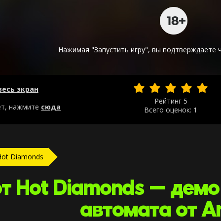
Нажимая "Запустить игру", вы подтверждаете ч
весь экран
Рейтинг
5
ет, нажмите
сюда
Всего оценок:
1
Hot Diamonds
т Hot Diamonds — демо
автомата от A