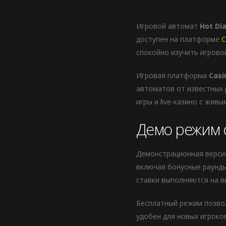
Игровой автомат
Hot Di
доступен на платформе
C
спокойно изучить игровой
Игровая платформа
Casi
автоматов от известных 
игры и live-казино с жи
Демо режим 
Демонстрационная верси
включая бонусные раунды
ставки выполняются на в
Бесплатный режим позвол
удобен для новых игроко