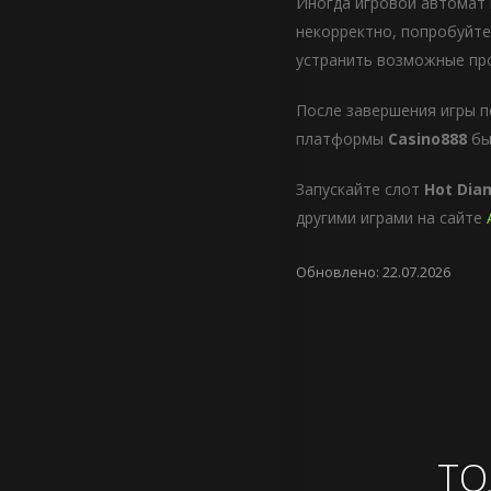
Иногда игровой автомат 
некорректно, попробуйте
устранить возможные пр
После завершения игры п
платформы
Casino888
бы
Запускайте слот
Hot Dia
другими играми на сайте
Обновлено:
22.07.2026
ТО