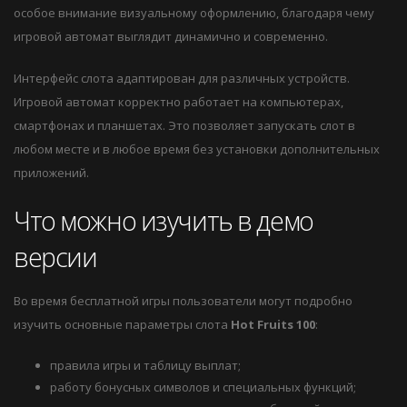
особое внимание визуальному оформлению, благодаря чему
игровой автомат выглядит динамично и современно.
Интерфейс слота адаптирован для различных устройств.
Игровой автомат корректно работает на компьютерах,
смартфонах и планшетах. Это позволяет запускать слот в
любом месте и в любое время без установки дополнительных
приложений.
Что можно изучить в демо
версии
Во время бесплатной игры пользователи могут подробно
изучить основные параметры слота
Hot Fruits 100
:
правила игры и таблицу выплат;
работу бонусных символов и специальных функций;