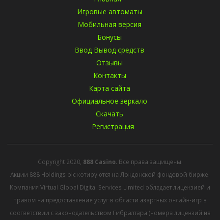
Игровые автоматы
Мобильная версия
Бонусы
Ввод Вывод средств
Отзывы
Контакты
Карта сайта
Официальное зеркало
Скачать
Регистрация
Copyright 2020,
888 Casino
. Все права защищены.
Акции 888 Holdings plc котируются на Лондонской фондовой бирже.
Компания Virtual Global Digital Services Limited обладает лицензией и
правом на предоставление услуг в области азартных онлайн-игр в
соответствии с законодательством Гибралтара (номера лицензий на