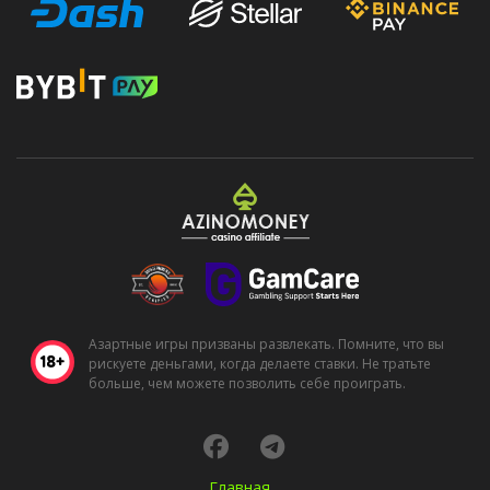
Азартные игры призваны развлекать. Помните, что вы
рискуете деньгами, когда делаете ставки. Не тратьте
больше, чем можете позволить себе проиграть.
Главная