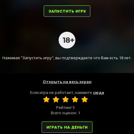
ЗАПУСТИТЬ ИГРУ
Нажимая "Запустить игру", вы подтверждаете что Вам есть 18 лет.
Открыть на весь экран
Если игра не работает, нажмите
сюда
Рейтинг
5
Всего оценок:
1
ИГРАТЬ НА ДЕНЬГИ