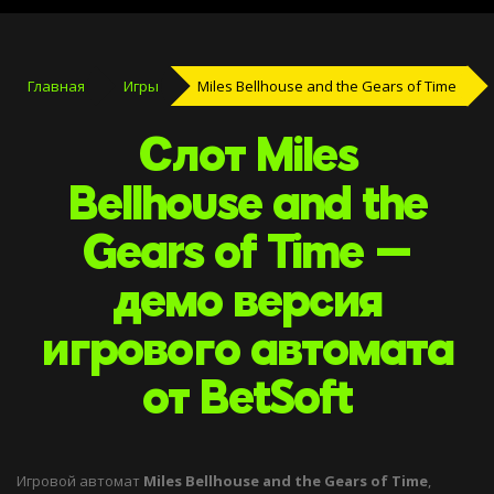
Главная
Игры
Miles Bellhouse and the Gears of Time
Слот Miles
Bellhouse and the
Gears of Time —
демо версия
игрового автомата
от BetSoft
Игровой автомат
Miles Bellhouse and the Gears of Time
,