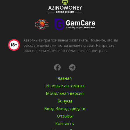
Азартные игры призваны развлекать. Помните, что вы
рискуете деньгами, когда делаете ставки. Не тратьте
больше, чем можете позволить себе проиграть.
Главная
Игровые автоматы
Мобильная версия
Бонусы
Ввод Вывод средств
Отзывы
Контакты