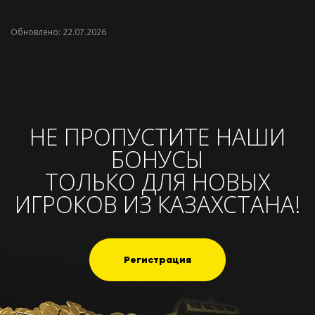
Обновлено:
22.07.2026
НЕ ПРОПУСТИТЕ НАШИ
БОНУСЫ
ТОЛЬКО ДЛЯ НОВЫХ
ИГРОКОВ ИЗ КАЗАХСТАНА!
Регистрация