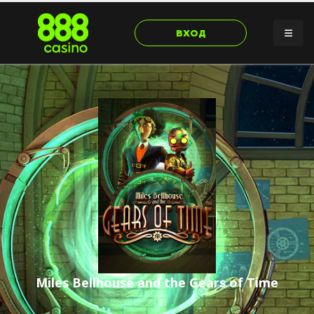
ВХОД
Miles Bellhouse and the Gears of Time