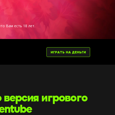
то Вам есть 18 лет.
ИГРАТЬ НА ДЕНЬГИ
 версия игрового
entube