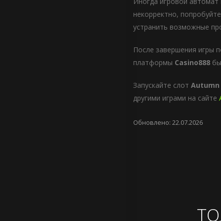
Иногда игровой автомат 
некорректно, попробуйте
устранить возможные пр
После завершения игры п
платформы
Casino888
бы
Запускайте слот
Autumn
другими играми на сайте
Обновлено:
22.07.2026
ТО