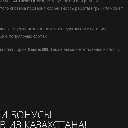
ли слот
Autumn Queen
не запускается или работает
этого система проверит корректность работы игры и поможет
альные оценки игроков помогают другим посетителям
е о популярных слотах.
 на платформе
Casino888
. Также вы можете познакомиться с
ШИ БОНУСЫ
 ИЗ КАЗАХСТАНА!