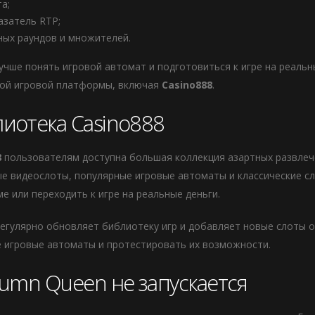
а;
азатель RTP;
ных раундов и множителей.
учше понять игровой автомат и подготовиться к игре на реаль
ой игровой платформы, включая
Casino888
.
иотека Casino888
8
пользователям доступна большая коллекция азартных развлече
е видеослоты, популярные игровые автоматы и классические сло
 или переходить к игре на реальные деньги.
егулярно обновляет библиотеку игр и добавляет новые слоты о
е игровые автоматы и протестировать их возможности.
tumn Queen не запускается