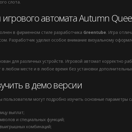
ого слота.
 игрового автомата Autumn Que
олнен в фирменном стиле разработчика
Greentube
. Игра отли
ом. Разработчик уделил особое внимание визуальному оформле
ован для различных устройств. Игровой автомат корректно раб
т в любом месте и в любое время без установки дополнительны
учить в демо версии
ры пользователи могут подробно изучить основные параметры 
лицу выплат;
мволов и специальных функций;
 выигрышных комбинаций;