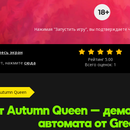
Нажимая "Запустить игру", вы подтверждаете ч
весь экран
Рейтинг
5.00
ет, нажмите
сюда
Всего оценок:
1
Autumn Queen
т Autumn Queen — демо
автомата от Gre