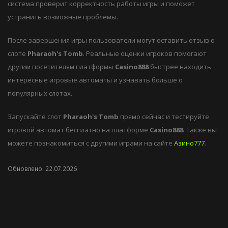
система проверит корректность работы игры и поможет
устранить возможные проблемы.
После завершения игры пользователи могут оставить отзыв о
слоте
Pharaoh's Tomb
. Реальные оценки игроков помогают
другим посетителям платформы
Casino888
быстрее находить
интересные игровые автоматы и узнавать больше о
популярных слотах.
Запускайте слот
Pharaoh's Tomb
прямо сейчас и тестируйте
игровой автомат бесплатно на платформе
Casino888
. Также вы
можете познакомиться с другими играми на сайте
Азино777
.
Обновлено:
22.07.2026