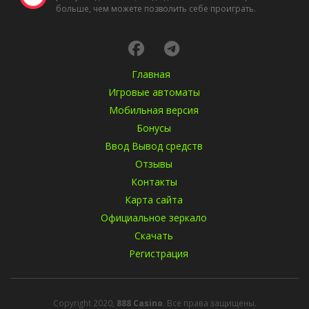
больше, чем можете позволить себе проиграть.
Главная
Игровые автоматы
Мобильная версия
Бонусы
Ввод Вывод средств
Отзывы
Контакты
Карта сайта
Официальное зеркало
Скачать
Регистрация
Copyright 2020,
888 Casino
. Все права защищены.