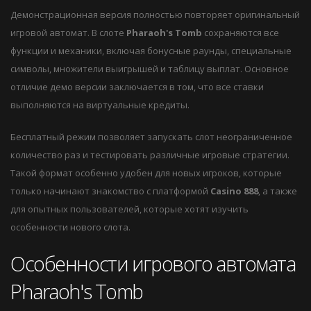
Демонстрационная версия полностью повторяет оригинальный
игровой автомат. В слоте
Pharaoh's Tomb
сохраняются все
функции и механики, включая бонусные раунды, специальные
символы, множители выигрышей и таблицу выплат. Основное
отличие демо версии заключается в том, что все ставки
выполняются на виртуальные кредиты.
Бесплатный режим позволяет запускать слот неограниченное
количество раз и тестировать различные игровые стратегии.
Такой формат особенно удобен для новых игроков, которые
только начинают знакомство с платформой
Casino 888
, а также
для опытных пользователей, которые хотят изучить
особенности нового слота.
Особенности игрового автомата
Pharaoh's Tomb