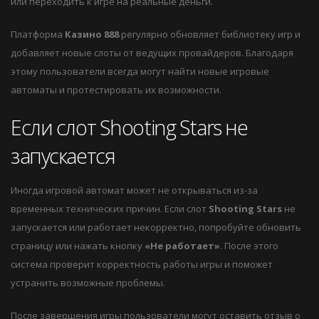
или переходить к игре на реальные деньги.
Платформа
Казино 888
регулярно обновляет библиотеку игр и
добавляет новые слоты от ведущих провайдеров. Благодаря
этому пользователи всегда могут найти новые игровые
автоматы и протестировать их возможности.
Если слот Shooting Stars не
запускается
Иногда игровой автомат может не открываться из-за
временных технических причин. Если слот
Shooting Stars
не
запускается или работает некорректно, попробуйте обновить
страницу или нажать кнопку
«Не работает»
. После этого
система проверит корректность работы игры и поможет
устранить возможные проблемы.
После завершения игры пользователи могут оставить отзыв о