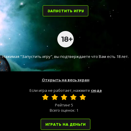
ЗАПУСТИТЬ ИГРУ
Нажимая "Запустить игру", вы подтверждаете что Вам есть 18 лет.
Открыть на весь экран
Если игра не работает, нажмите
сюда
Рейтинг
5
Всего оценок:
1
ИГРАТЬ НА ДЕНЬГИ