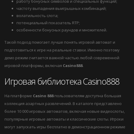
работу бонусных символов и специальных функций;
частоту выпадения выигрышных комбинаций;
волатильность слота;
потенциальный показатель RTP;
особенности бонусных раундов и множителей.
Такой подход помогает лучше понять игровой автомат и
подготовиться к игре на реальные ставки. Именно поэтому
демо режим считается важной частью любой современной
игровой платформы, включая
Casino888
.
Игровая библиотека Casino888
На платформе
Casino 888
пользователям доступна большая
коллекция азартных развлечений. В каталоге представлено
более 10 000 игровых автоматов, включая новые видеослоты,
популярные игровые автоматы и классические слоты. Игроки
могут запускать игры бесплатно в демонстрационном режиме