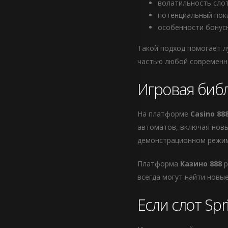
волатильность слот
потенциальный пок
особенности бонус
Такой подход помогает л
частью любой современн
Игровая библ
На платформе
Casino 88
автоматов, включая новы
демонстрационном режиме
Платформа
Казино 888
р
всегда могут найти новы
Если слот Sp