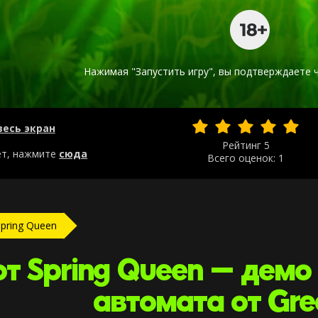
Нажимая "Запустить игру", вы подтверждаете ч
весь экран
Рейтинг
5
ет, нажмите
сюда
Всего оценок:
1
Spring Queen
т Spring Queen — демо
автомата от Gre