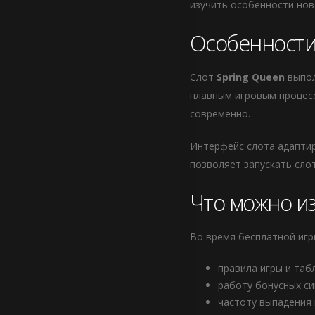
изучить особенности нов
Особенности 
Слот
Spring Queen
выпол
плавным игровым процесс
современно.
Интерфейс слота адаптир
позволяет запускать сло
Что можно из
Во время бесплатной иг
правила игры и таб
работу бонусных си
частоту выпадения