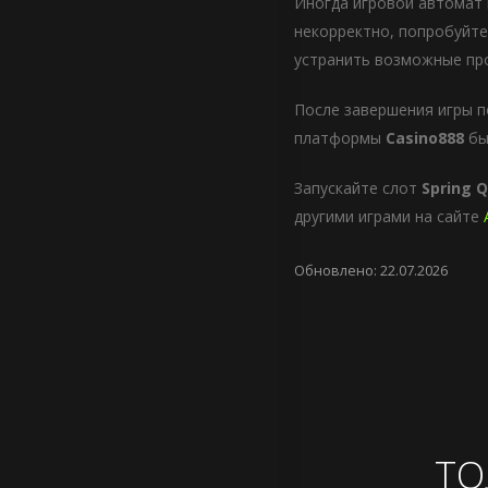
Иногда игровой автомат 
некорректно, попробуйте
устранить возможные пр
После завершения игры п
платформы
Casino888
бы
Запускайте слот
Spring 
другими играми на сайте
Обновлено:
22.07.2026
ТО