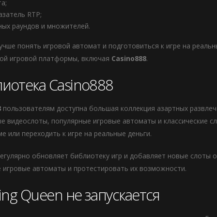
а;
азатель RTP;
ных раундов и множителей.
учше понять игровой автомат и подготовиться к игре на реаль
ой игровой платформы, включая
Casino888
.
иотека Casino888
8
пользователям доступна большая коллекция азартных развлече
е видеослоты, популярные игровые автоматы и классические сло
 или переходить к игре на реальные деньги.
егулярно обновляет библиотеку игр и добавляет новые слоты о
е игровые автоматы и протестировать их возможности.
ring Queen не запускается