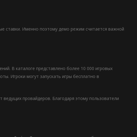
ные ставки. Именно поэтому демо режим считается важной
ний. В каталоге представлено более 10 000 игровых
ты. Игроки могут запускать игры бесплатно в
т ведущих провайдеров. Благодаря этому пользователи