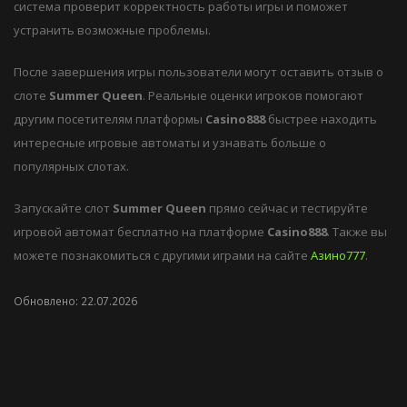
система проверит корректность работы игры и поможет
устранить возможные проблемы.
После завершения игры пользователи могут оставить отзыв о
слоте
Summer Queen
. Реальные оценки игроков помогают
другим посетителям платформы
Casino888
быстрее находить
интересные игровые автоматы и узнавать больше о
популярных слотах.
Запускайте слот
Summer Queen
прямо сейчас и тестируйте
игровой автомат бесплатно на платформе
Casino888
. Также вы
можете познакомиться с другими играми на сайте
Азино777
.
Обновлено:
22.07.2026