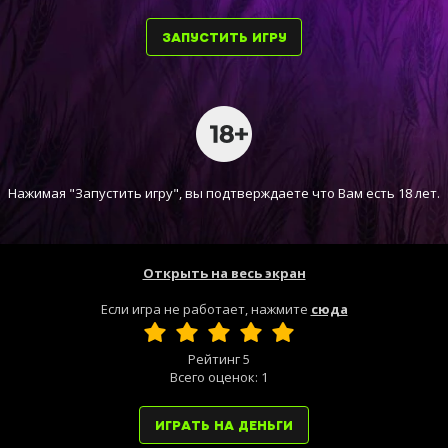
ЗАПУСТИТЬ ИГРУ
Нажимая "Запустить игру", вы подтверждаете что Вам есть 18 лет.
Открыть на весь экран
Если игра не работает, нажмите
сюда
Рейтинг
5
Всего оценок:
1
ИГРАТЬ НА ДЕНЬГИ