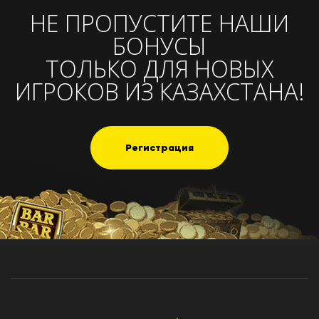
НЕ ПРОПУСТИТЕ НАШИ
БОНУСЫ
ТОЛЬКО ДЛЯ НОВЫХ
ИГРОКОВ ИЗ КАЗАХСТАНА!
Регистрация