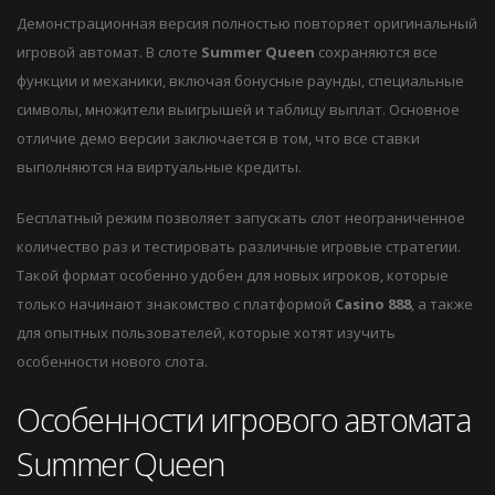
Демонстрационная версия полностью повторяет оригинальный
игровой автомат. В слоте
Summer Queen
сохраняются все
функции и механики, включая бонусные раунды, специальные
символы, множители выигрышей и таблицу выплат. Основное
отличие демо версии заключается в том, что все ставки
выполняются на виртуальные кредиты.
Бесплатный режим позволяет запускать слот неограниченное
количество раз и тестировать различные игровые стратегии.
Такой формат особенно удобен для новых игроков, которые
только начинают знакомство с платформой
Casino 888
, а также
для опытных пользователей, которые хотят изучить
особенности нового слота.
Особенности игрового автомата
Summer Queen