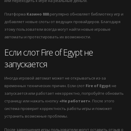
или переходить к игре на реальные деньги.
Платформа
Казино 888
регулярно обновляет библиотеку игр и
добавляет новые слоты от ведущих провайдеров. Благодаря
этому пользователи всегда могут найти новые игровые
автоматы и протестировать их возможности.
Если слот Fire of Egypt не
запускается
Иногда игровой автомат может не открываться из-за
временных технических причин. Если слот
Fire of Egypt
не
запускается или работает некорректно, попробуйте обновить
страницу или нажать кнопку
«Не работает»
. После этого
система проверит корректность работы игры и поможет
устранить возможные проблемы.
После завершения игры пользователи могут оставить отзыв о