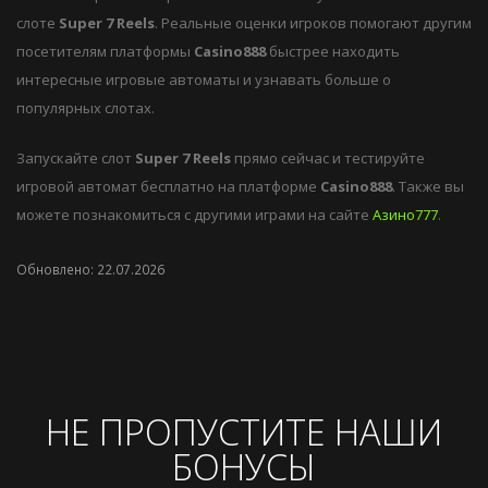
слоте
Super 7 Reels
. Реальные оценки игроков помогают другим
посетителям платформы
Casino888
быстрее находить
интересные игровые автоматы и узнавать больше о
популярных слотах.
Запускайте слот
Super 7 Reels
прямо сейчас и тестируйте
игровой автомат бесплатно на платформе
Casino888
. Также вы
можете познакомиться с другими играми на сайте
Азино777
.
Обновлено:
22.07.2026
НЕ ПРОПУСТИТЕ НАШИ
БОНУСЫ