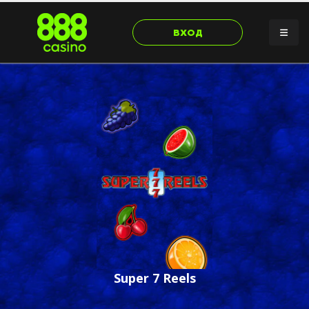
ВХОД
Super 7 Reels