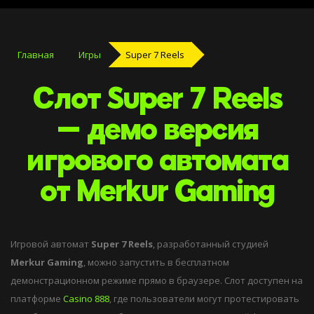
Главная
Игры
Super 7 Reels
Слот Super 7 Reels
— демо версия
игрового автомата
от Merkur Gaming
Игровой автомат
Super 7 Reels
, разработанный студией
Merkur Gaming
, можно запустить в бесплатном
демонстрационном режиме прямо в браузере. Слот доступен на
платформе
Casino 888
, где пользователи могут протестировать