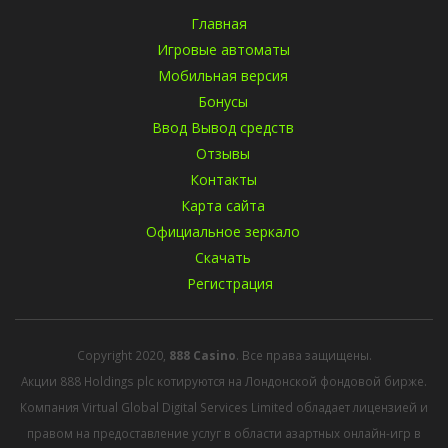
Главная
Игровые автоматы
Мобильная версия
Бонусы
Ввод Вывод средств
Отзывы
Контакты
Карта сайта
Официальное зеркало
Скачать
Регистрация
Copyright 2020,
888 Casino
. Все права защищены.
Акции 888 Holdings plc котируются на Лондонской фондовой бирже.
Компания Virtual Global Digital Services Limited обладает лицензией и
правом на предоставление услуг в области азартных онлайн-игр в