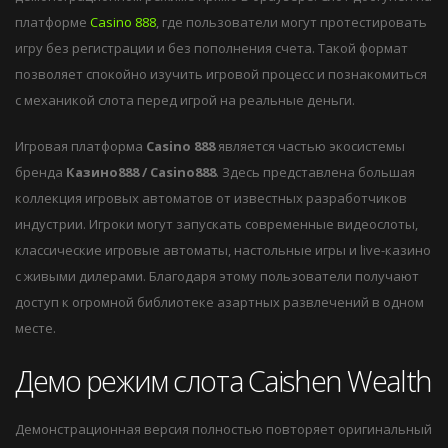
платформе
Casino 888
, где пользователи могут протестировать
игру без регистрации и без пополнения счета. Такой формат
позволяет спокойно изучить игровой процесс и познакомиться
с механикой слота перед игрой на реальные деньги.
Игровая платформа
Casino 888
является частью экосистемы
бренда
Казино888 / Casino888
. Здесь представлена большая
коллекция игровых автоматов от известных разработчиков
индустрии. Игроки могут запускать современные видеослоты,
классические игровые автоматы, настольные игры и live-казино
с живыми дилерами. Благодаря этому пользователи получают
доступ к огромной библиотеке азартных развлечений в одном
месте.
Демо режим слота Caishen Wealth
Демонстрационная версия полностью повторяет оригинальный