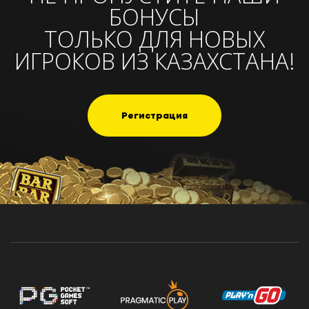
БОНУСЫ
ТОЛЬКО ДЛЯ НОВЫХ
ИГРОКОВ ИЗ КАЗАХСТАНА!
Регистрация