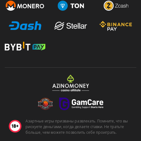
Азартные игры призваны развлекать. Помните, что вы
рискуете деньгами, когда делаете ставки. Не тратьте
больше, чем можете позволить себе проиграть.