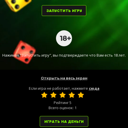
ЗАПУСТИТЬ ИГРУ
Нажимая "Запустить игру", вы подтверждаете что Вам есть 18 лет.
Открыть на весь экран
Если игра не работает, нажмите
сюда
Рейтинг
5
Всего оценок:
1
ИГРАТЬ НА ДЕНЬГИ