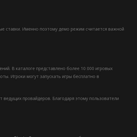
ные ставки. Именно поэтому демо режим считается важной
ний. В каталоге представлено более 10 000 игровых
ты. Игроки могут запускать игры бесплатно в
т ведущих провайдеров. Благодаря этому пользователи