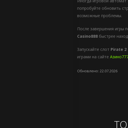
Иногда игровой автомат 
попробуйте обновить стр
возможные проблемы.
После завершения игры п
Casino888
быстрее наход
Запускайте слот
Pirate 2
играми на сайте
Азино77
Обновлено:
22.07.2026
ТО