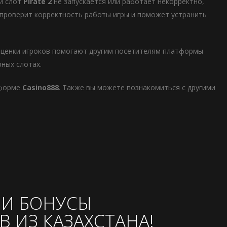
ли слот
Pirate 2
не запускается или работает некорректно,
а проверит корректность работы игры и поможет устранить
оценки игроков помогают другим посетителям платформы
ных слотах.
тформе
Casino888
. Также вы можете познакомиться с другими
ШИ БОНУСЫ
 ИЗ КАЗАХСТАНА!