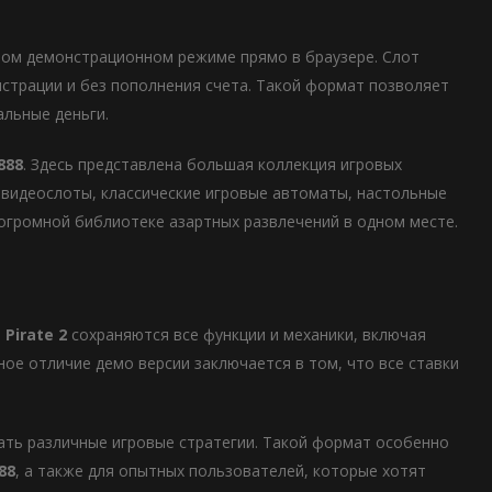
ном демонстрационном режиме прямо в браузере. Слот
гистрации и без пополнения счета. Такой формат позволяет
альные деньги.
888
. Здесь представлена большая коллекция игровых
 видеослоты, классические игровые автоматы, настольные
 огромной библиотеке азартных развлечений в одном месте.
е
Pirate 2
сохраняются все функции и механики, включая
ое отличие демо версии заключается в том, что все ставки
ать различные игровые стратегии. Такой формат особенно
88
, а также для опытных пользователей, которые хотят