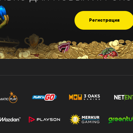
Регистрация