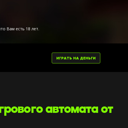
то Вам есть 18 лет.
ИГРАТЬ НА ДЕНЬГИ
игрового автомата от