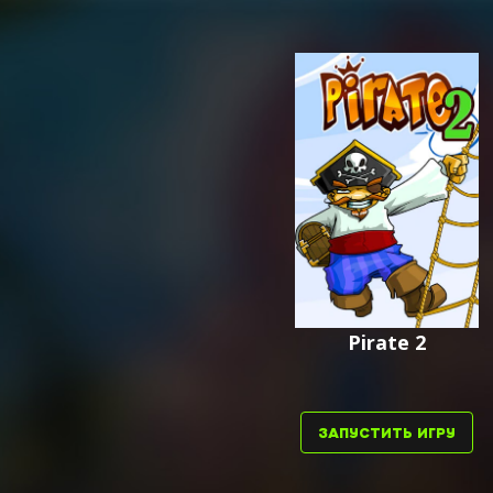
Pirate 2
ЗАПУСТИТЬ ИГРУ