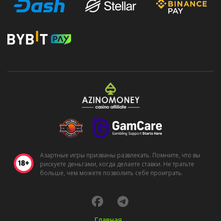
Азартные игры призваны развлекать. Помните, что вы
рискуете деньгами, когда делаете ставки. Не тратьте
больше, чем можете позволить себе проиграть.
Главная