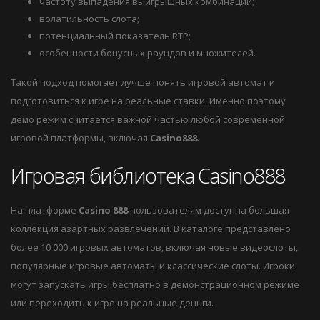
частоту выпадения выигрышных комбинаций;
волатильность слота;
потенциальный показатель RTP;
особенности бонусных раундов и множителей.
Такой подход помогает лучше понять игровой автомат и
подготовиться к игре на реальные ставки. Именно поэтому
демо режим считается важной частью любой современной
игровой платформы, включая
Casino888
.
Игровая библиотека Casino888
На платформе
Casino 888
пользователям доступна большая
коллекция азартных развлечений. В каталоге представлено
более 10 000 игровых автоматов, включая новые видеослоты,
популярные игровые автоматы и классические слоты. Игроки
могут запускать игры бесплатно в демонстрационном режиме
или переходить к игре на реальные деньги.