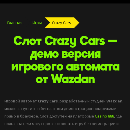
Главная
Игры
Crazy Cars
Слот Crazy Cars —
демо версия
игрового автомата
от Wazdan
Игровой автомат
Crazy Cars
, разработанный студией
Wazdan
,
можно запустить в бесплатном демонстрационном режиме
прямо в браузере. Слот доступен на платформе
Casino 888
, где
пользователи могут протестировать игру без регистрации и