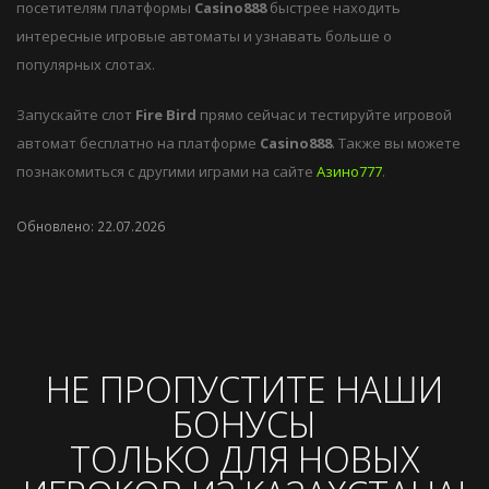
посетителям платформы
Casino888
быстрее находить
интересные игровые автоматы и узнавать больше о
популярных слотах.
Запускайте слот
Fire Bird
прямо сейчас и тестируйте игровой
автомат бесплатно на платформе
Casino888
. Также вы можете
познакомиться с другими играми на сайте
Азино777
.
Обновлено:
22.07.2026
НЕ ПРОПУСТИТЕ НАШИ
БОНУСЫ
ТОЛЬКО ДЛЯ НОВЫХ