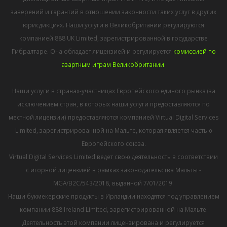
заверений и гарантий в отношении законности таких услуг в других
юрисдикциях. Наши услуги в Великобритании регулируются
компанией 888 UK Limited, зарегистрированной в государстве
Гибралтаре. Она обладает лицензией и регулируется
комиссией по
азартным играм Великобритании
.
Наши услуги в странах-участницах Европейского единого рынка (за
исключением стран, в которых наши услуги предоставляются по
местной лицензии) предоставляются компанией Virtual Digital Services
Limited, зарегистрированной на Мальте, которая является частью
Европейского союза.
Virtual Digital Services Limited ведет свою деятельность в соответствии
с игорной лицензией в рамках законодательства Мальты -
MGA/B2C/543/2018, выданной 7/01/2019.
Наши букмекерские продукты в Ирландии находятся под управлением
компании 888 Ireland Limited, зарегистрированной на Мальте.
Деятельность этой компании лицензирована и регулируется