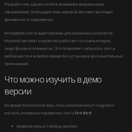
Разработчик уделил особое внимание визуальному
оформлению, благодаря чему игровой автомат выглядит
динамично и современно.
Интерфейс слота адаптирован для различных устройств.
Игровой автомат корректно работает на компьютерах,
смартфонах и планшетах. Это позволяет запускать слот в
любом месте и в любое время без установки дополнительных
приложений.
Что можно изучить в демо
версии
Во время бесплатной игры пользователи могут подробно
изучить основные параметры слота
Fire Bird
:
правила игры и таблицу выплат;