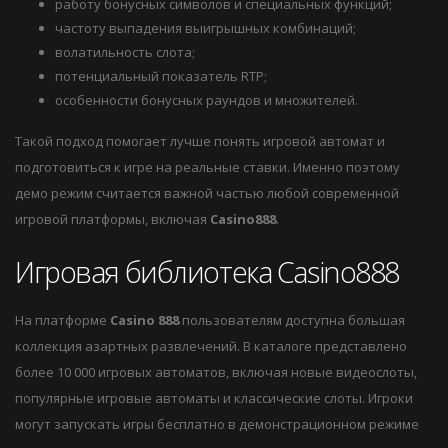
работу бонусных символов и специальных функций;
частоту выпадения выигрышных комбинаций;
волатильность слота;
потенциальный показатель RTP;
особенности бонусных раундов и множителей.
Такой подход помогает лучше понять игровой автомат и
подготовиться к игре на реальные ставки. Именно поэтому
демо режим считается важной частью любой современной
игровой платформы, включая
Casino888
.
Игровая библиотека Casino888
На платформе
Casino 888
пользователям доступна большая
коллекция азартных развлечений. В каталоге представлено
более 10 000 игровых автоматов, включая новые видеослоты,
популярные игровые автоматы и классические слоты. Игроки
могут запускать игры бесплатно в демонстрационном режиме