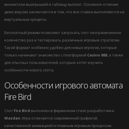
множители выигрышей и таблицу выплат. Основное отличие
демо версии заключается в том, что все ставки выполняются на
виртуальные кредиты.
Бесплатный режим позволяет запускать слот неограниченное
количество раз и тестировать различные игровые стратегии.
Такой формат особенно удобен для новых игроков, которые
только начинают знакомство с платформой
Casino 888
, а также
для опытных пользователей, которые хотят изучить
особенности нового слота.
Особенности игрового автомата
Fire Bird
Слот
Fire Bird
выполнен в фирменном стиле разработчика
Wazdan
. Игра отличается современной графикой,
качественной анимацией и плавным игровым процессом.