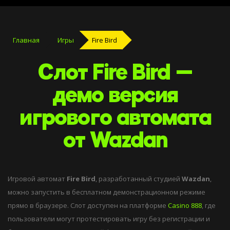
Главная
Игры
Fire Bird
Слот Fire Bird —
демо версия
игрового автомата
от Wazdan
Игровой автомат
Fire Bird
, разработанный студией
Wazdan
,
можно запустить в бесплатном демонстрационном режиме
прямо в браузере. Слот доступен на платформе
Casino 888
, где
пользователи могут протестировать игру без регистрации и