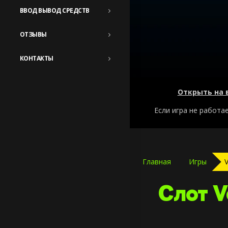
ВВОД ВЫВОД СРЕДСТВ
ОТЗЫВЫ
КОНТАКТЫ
Открыть на 
Если игра не работа
Главная
Игры
Слот V