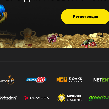
Регистрация