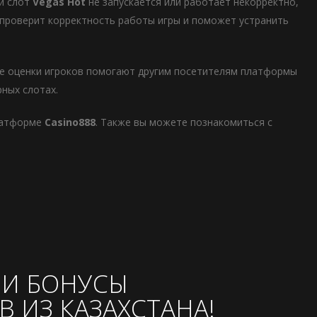
ли слот
Vegas Hot
не запускается или работает некорректно,
а проверит корректность работы игры и поможет устранить
ые оценки игроков помогают другим посетителям платформы
ных слотах.
платформе
Casino888
. Также вы можете познакомиться с
ШИ БОНУСЫ
 ИЗ КАЗАХСТАНА!