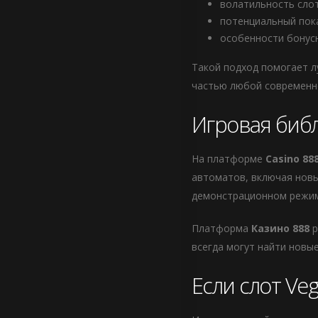
волатильность слот
потенциальный пок
особенности бонус
Такой подход помогает л
частью любой современн
Игровая библ
На платформе
Casino 88
автоматов, включая новы
демонстрационном режиме
Платформа
Казино 888
р
всегда могут найти новы
Если слот Veg