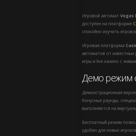
Игровой автомат
Vegas 
доступен на платформе
C
спокойно изучить игровой
Игровая платформа
Casi
автоматов от известных 
игры и live-казино с жи
Демо режим с
Демонстрационная верси
бонусные раунды, специа
выполняются на виртуаль
Бесплатный режим позвол
удобен для новых игроко