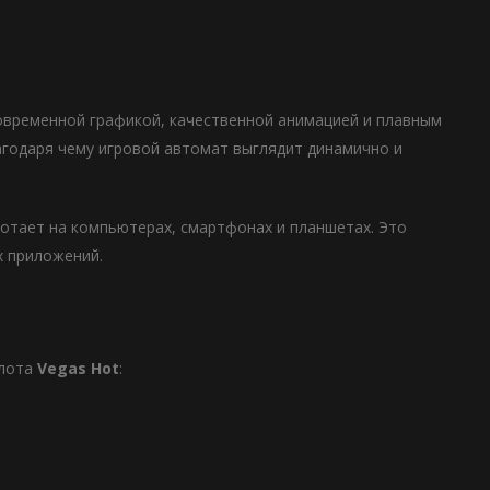
современной графикой, качественной анимацией и плавным
годаря чему игровой автомат выглядит динамично и
отает на компьютерах, смартфонах и планшетах. Это
х приложений.
слота
Vegas Hot
: