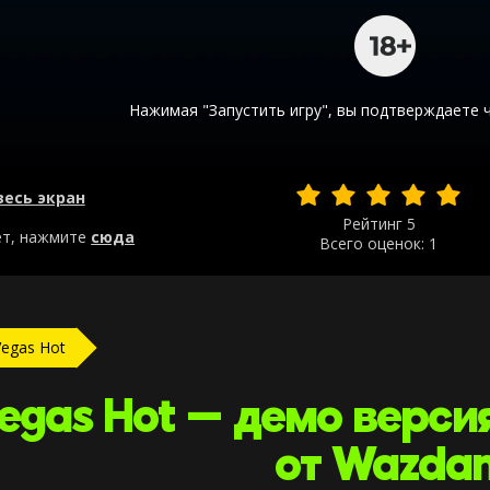
Нажимая "Запустить игру", вы подтверждаете ч
весь экран
Рейтинг
5
ет, нажмите
сюда
Всего оценок:
1
Vegas Hot
egas Hot — демо верси
от Wazda