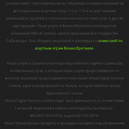
соответствии с законодательством Гибралтара (номера лицензий на
дистанционные азартные игры: 112 и 113) и не дает никаких
заверений и гарантий в отношении законности таких услуг в других
юрисдикциях. Наши услуги в Великобритании регулируются
компанией 888 UK Limited, зарегистрированной в государстве
Гибралтаре. Она обладает лицензией и регулируется
комиссией по
азартным играм Великобритании
.
Наши услуги в странах-участницах Европейского единого рынка (за
исключением стран, в которых наши услуги предоставляются по
местной лицензии) предоставляются компанией Virtual Digital Services
Limited, зарегистрированной на Мальте, которая является частью
Европейского союза.
Virtual Digital Services Limited ведет свою деятельность в соответствии
с игорной лицензией в рамках законодательства Мальты -
MGA/B2C/543/2018, выданной 7/01/2019.
Наши букмекерские продукты в Ирландии находятся под управлением