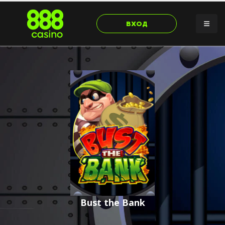
ВХОД
Bust the Bank