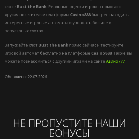
слоте
Bust the Bank
. Реальные оценки игроков помогают
другим посетителям платформы
Casino888
быстрее находить
интересные игровые автоматы и узнавать больше о
популярных слотах.
Запускайте слот
Bust the Bank
прямо сейчас и тестируйте
игровой автомат бесплатно на платформе
Casino888
. Также вы
можете познакомиться с другими играми на сайте
Азино777
.
Обновлено:
22.07.2026
НЕ ПРОПУСТИТЕ НАШИ
БОНУСЫ