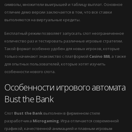
символы, множители выигрышей и таблицу выплат. Основное
отличие демо версии заключается в том, что все ставки
выполняются на виртуальные кредиты.
Бесплатный режим позволяет запускать слот неограниченное
количество раз и тестировать различные игровые стратегии.
Такой формат особенно удобен для новых игроков, которые
только начинают знакомство с платформой
Casino 888
, а также
для опытных пользователей, которые хотят изучить
особенности нового слота.
Особенности игрового автомата
Bust the Bank
Слот
Bust the Bank
выполнен в фирменном стиле
разработчика
Microgaming
. Игра отличается современной
графикой, качественной анимацией и плавным игровым