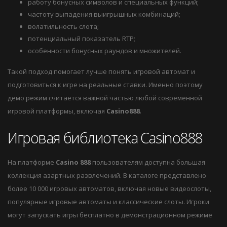
работу бонусных символов и специальных функций;
частоту выпадения выигрышных комбинаций;
волатильность слота;
потенциальный показатель RTP;
особенности бонусных раундов и множителей.
Такой подход помогает лучше понять игровой автомат и
подготовиться к игре на реальные ставки. Именно поэтому
демо режим считается важной частью любой современной
игровой платформы, включая
Casino888
.
Игровая библиотека Casino888
На платформе
Casino 888
пользователям доступна большая
коллекция азартных развлечений. В каталоге представлено
более 10 000 игровых автоматов, включая новые видеослоты,
популярные игровые автоматы и классические слоты. Игроки
могут запускать игры бесплатно в демонстрационном режиме