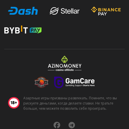
Азартные игры призваны развлекать. Помните, что вы
рискуете деньгами, когда делаете ставки. Не тратьте
больше, чем можете позволить себе проиграть.