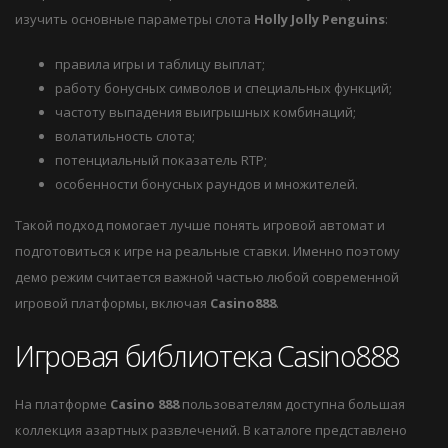
изучить основные параметры слота
Holly Jolly Penguins
:
правила игры и таблицу выплат;
работу бонусных символов и специальных функций;
частоту выпадения выигрышных комбинаций;
волатильность слота;
потенциальный показатель RTP;
особенности бонусных раундов и множителей.
Такой подход помогает лучше понять игровой автомат и
подготовиться к игре на реальные ставки. Именно поэтому
демо режим считается важной частью любой современной
игровой платформы, включая
Casino888
.
Игровая библиотека Casino888
На платформе
Casino 888
пользователям доступна большая
коллекция азартных развлечений. В каталоге представлено