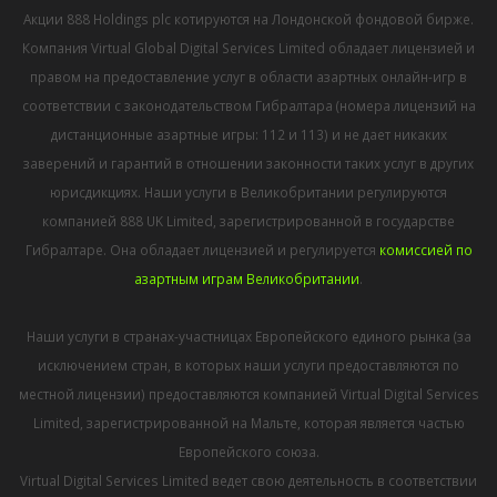
Акции 888 Holdings plc котируются на Лондонской фондовой бирже.
Компания Virtual Global Digital Services Limited обладает лицензией и
правом на предоставление услуг в области азартных онлайн-игр в
соответствии с законодательством Гибралтара (номера лицензий на
дистанционные азартные игры: 112 и 113) и не дает никаких
заверений и гарантий в отношении законности таких услуг в других
юрисдикциях. Наши услуги в Великобритании регулируются
компанией 888 UK Limited, зарегистрированной в государстве
Гибралтаре. Она обладает лицензией и регулируется
комиссией по
азартным играм Великобритании
.
Наши услуги в странах-участницах Европейского единого рынка (за
исключением стран, в которых наши услуги предоставляются по
местной лицензии) предоставляются компанией Virtual Digital Services
Limited, зарегистрированной на Мальте, которая является частью
Европейского союза.
Virtual Digital Services Limited ведет свою деятельность в соответствии