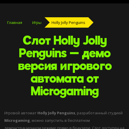
Главная
Игры
Holly Jolly Penguins
Слот Holly Jolly
Penguins — демо
версия игрового
автомата от
Microgaming
Игровой автомат
Holly Jolly Penguins
, разработанный студией
Microgaming
, можно запустить в бесплатном
демонстрационном режиме прямо в браузере. Слот доступен на