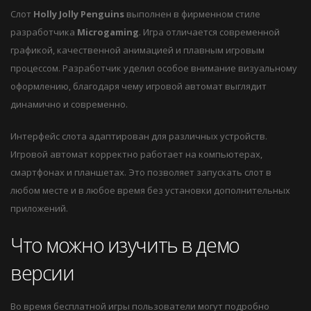
Слот
Holly Jolly Penguins
выполнен в фирменном стиле
разработчика
Microgaming
. Игра отличается современной
графикой, качественной анимацией и плавным игровым
процессом. Разработчик уделил особое внимание визуальному
оформлению, благодаря чему игровой автомат выглядит
динамично и современно.
Интерфейс слота адаптирован для различных устройств.
Игровой автомат корректно работает на компьютерах,
смартфонах и планшетах. Это позволяет запускать слот в
любом месте и в любое время без установки дополнительных
приложений.
Что можно изучить в демо
версии
Во время бесплатной игры пользователи могут подробно