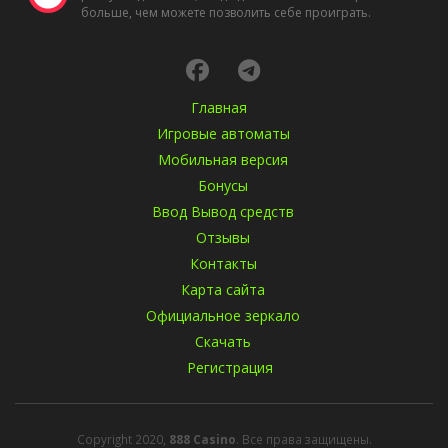
больше, чем можете позволить себе проиграть.
Главная
Игровые автоматы
Мобильная версия
Бонусы
Ввод Вывод средств
Отзывы
Контакты
Карта сайта
Официальное зеркало
Скачать
Регистрация
Copyright 2020,
888 Casino
. Все права защищены.