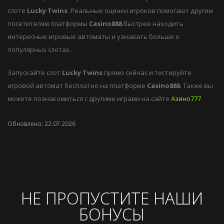
слоте
Lucky Twins
. Реальные оценки игроков помогают другим
посетителям платформы
Casino888
быстрее находить
интересные игровые автоматы и узнавать больше о
популярных слотах.
Запускайте слот
Lucky Twins
прямо сейчас и тестируйте
игровой автомат бесплатно на платформе
Casino888
. Также вы
можете познакомиться с другими играми на сайте
Азино777
.
Обновлено:
22.07.2026
НЕ ПРОПУСТИТЕ НАШИ
БОНУСЫ