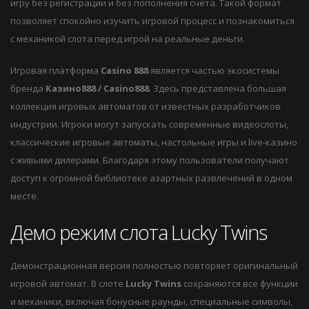
игру без регистрации и без пополнения счета. Такой формат
позволяет спокойно изучить игровой процесс и познакомиться
с механикой слота перед игрой на реальные деньги.
Игровая платформа
Casino 888
является частью экосистемы
бренда
Казино888 / Casino888
. Здесь представлена большая
коллекция игровых автоматов от известных разработчиков
индустрии. Игроки могут запускать современные видеослоты,
классические игровые автоматы, настольные игры и live-казино
с живыми дилерами. Благодаря этому пользователи получают
доступ к огромной библиотеке азартных развлечений в одном
месте.
Демо режим слота Lucky Twins
Демонстрационная версия полностью повторяет оригинальный
игровой автомат. В слоте
Lucky Twins
сохраняются все функции
и механики, включая бонусные раунды, специальные символы,