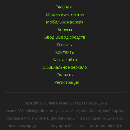
Главная
Игровые автоматы
Мобильная версия
Бонусы
Ввод Вывод средств
Отзывы
Контакты
Карта сайта
Официальное зеркало
Скачать
Регистрация
Copyright 2020,
888 Casino
. Все права защищены.
Акции 888 Holdings plc котируются на Лондонской фондовой бирже.
Компания Virtual Global Digital Services Limited обладает лицензией и
правом на предоставление услуг в области азартных онлайн-игр в