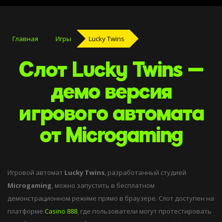
Главная
Игры
Lucky Twins
Слот Lucky Twins —
демо версия
игрового автомата
от Microgaming
Игровой автомат
Lucky Twins
, разработанный студией
Microgaming
, можно запустить в бесплатном
демонстрационном режиме прямо в браузере. Слот доступен на
платформе
Casino 888
, где пользователи могут протестировать