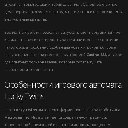
множители выигрышей и таблицу выплат. Основное отличие
демо версии заключается в том, что все ставки выполняются на
виртуальные кредиты.
Бесплатный режим позволяет запускать слот неограниченное
количество раз и тестировать различные игровые стратегии.
Такой формат особенно удобен для новых игроков, которые
только начинают знакомство с платформой
Casino 888
, а также
для опытных пользователей, которые хотят изучить
особенности нового слота.
Особенности игрового автомата
Lucky Twins
Слот
Lucky Twins
выполнен в фирменном стиле разработчика
Microgaming
. Игра отличается современной графикой,
качественной анимацией и плавным игровым процессом.