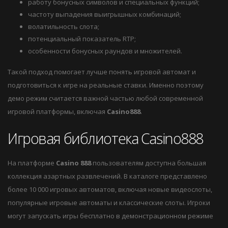
работу бонусных символов и специальных функций;
частоту выпадения выигрышных комбинаций;
волатильность слота;
потенциальный показатель RTP;
особенности бонусных раундов и множителей.
Такой подход помогает лучше понять игровой автомат и
подготовиться к игре на реальные ставки. Именно поэтому
демо режим считается важной частью любой современной
игровой платформы, включая
Casino888
.
Игровая библиотека Casino888
На платформе
Casino 888
пользователям доступна большая
коллекция азартных развлечений. В каталоге представлено
более 10 000 игровых автоматов, включая новые видеослоты,
популярные игровые автоматы и классические слоты. Игроки
могут запускать игры бесплатно в демонстрационном режиме