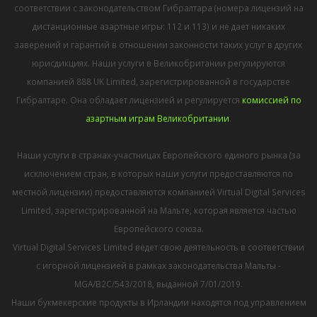
соответствии с законодательством Гибралтара (номера лицензий на
дистанционные азартные игры: 112 и 113) и не дает никаких
заверений и гарантий в отношении законности таких услуг в других
юрисдикциях. Наши услуги в Великобритании регулируются
компанией 888 UK Limited, зарегистрированной в государстве
Гибралтаре. Она обладает лицензией и регулируется
комиссией по
азартным играм Великобритании
.
Наши услуги в странах-участницах Европейского единого рынка (за
исключением стран, в которых наши услуги предоставляются по
местной лицензии) предоставляются компанией Virtual Digital Services
Limited, зарегистрированной на Мальте, которая является частью
Европейского союза.
Virtual Digital Services Limited ведет свою деятельность в соответствии
с игорной лицензией в рамках законодательства Мальты -
MGA/B2C/543/2018, выданной 7/01/2019.
Наши букмекерские продукты в Ирландии находятся под управлением