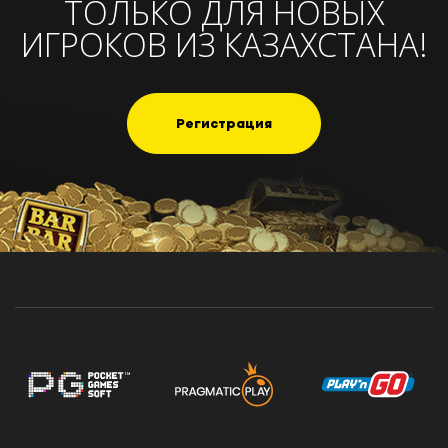
ТОЛЬКО ДЛЯ НОВЫХ
ИГРОКОВ ИЗ КАЗАХСТАНА!
Регистрация