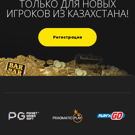
ТОЛЬКО ДЛЯ НОВЫХ
ИГРОКОВ ИЗ КАЗАХСТАНА!
Регистрация