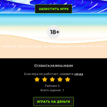
ЗАПУСТИТЬ ИГРУ
Нажимая "Запустить игру", вы подтверждаете что Вам есть 18 лет.
Открыть на весь экран
Если игра не работает, нажмите
сюда
Рейтинг
5
Всего оценок:
1
ИГРАТЬ НА ДЕНЬГИ