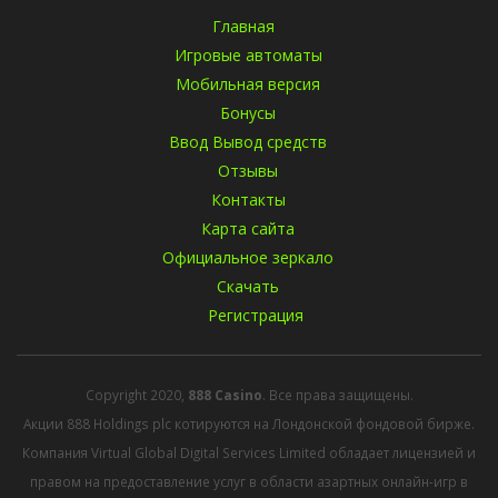
Главная
Игровые автоматы
Мобильная версия
Бонусы
Ввод Вывод средств
Отзывы
Контакты
Карта сайта
Официальное зеркало
Скачать
Регистрация
Copyright 2020,
888 Casino
. Все права защищены.
Акции 888 Holdings plc котируются на Лондонской фондовой бирже.
Компания Virtual Global Digital Services Limited обладает лицензией и
правом на предоставление услуг в области азартных онлайн-игр в