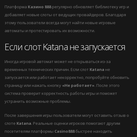
Платформа
Казино 888
регулярно обновляет библиотеку игр и
добавляет новые слоты от ведущих провайдеров. Благодаря
этому пользователи всегда могут найти новые игровые
автоматы и протестировать их возможности.
Если слот Katana не запускается
Иногда игровой автомат может не открываться из-за
временных технических причин. Если слот
Katana
не
запускается или работает некорректно, попробуйте обновить
страницу или нажать кнопку
«Не работает»
. После этого
система проверит корректность работы игры и поможет
устранить возможные проблемы.
После завершения игры пользователи могут оставить отзыв о
слоте
Katana
. Реальные оценки игроков помогают другим
посетителям платформы
Casino888
быстрее находить