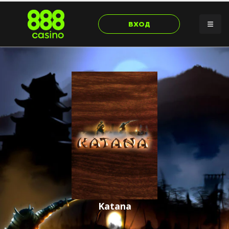
ВХОД
Katana