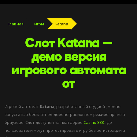
Главная
Игры
Katana
Слот Katana —
демо версия
игрового автомата
от
Игровой автомат
Katana
, разработанный студией
, можно
запустить в бесплатном демонстрационном режиме прямо в
браузере. Слот доступен на платформе
Casino 888
, где
пользователи могут протестировать игру без регистрации и