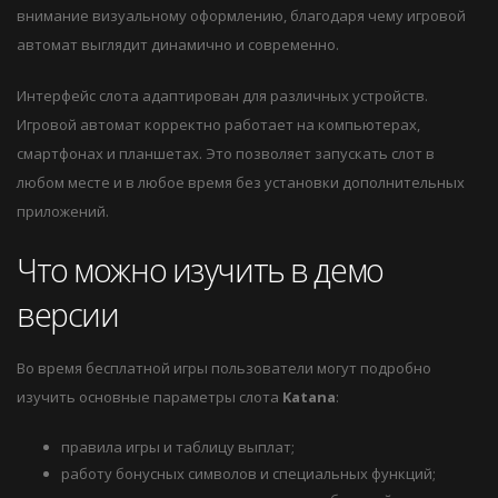
внимание визуальному оформлению, благодаря чему игровой
автомат выглядит динамично и современно.
Интерфейс слота адаптирован для различных устройств.
Игровой автомат корректно работает на компьютерах,
смартфонах и планшетах. Это позволяет запускать слот в
любом месте и в любое время без установки дополнительных
приложений.
Что можно изучить в демо
версии
Во время бесплатной игры пользователи могут подробно
изучить основные параметры слота
Katana
:
правила игры и таблицу выплат;
работу бонусных символов и специальных функций;