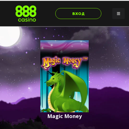
ВХОД
Magic Money