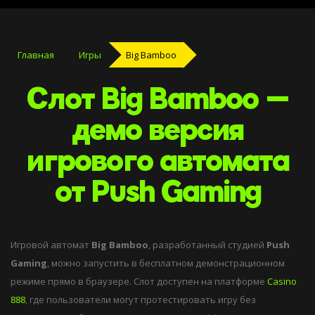
Главная
Игры
Big Bamboo
Слот Big Bamboo —
демо версия
игрового автомата
от Push Gaming
Игровой автомат
Big Bamboo
, разработанный студией
Push
Gaming
, можно запустить в бесплатном демонстрационном
режиме прямо в браузере. Слот доступен на платформе
Casino
888
, где пользователи могут протестировать игру без