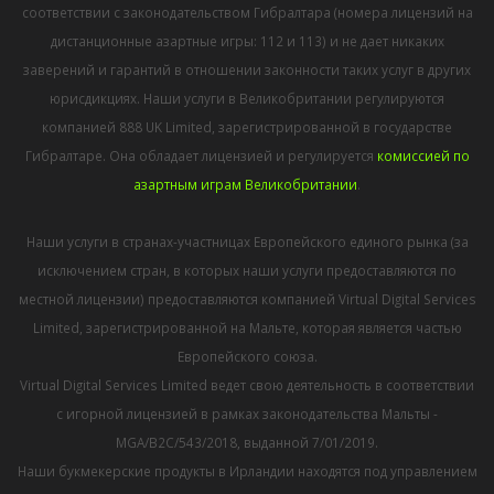
соответствии с законодательством Гибралтара (номера лицензий на
дистанционные азартные игры: 112 и 113) и не дает никаких
заверений и гарантий в отношении законности таких услуг в других
юрисдикциях. Наши услуги в Великобритании регулируются
компанией 888 UK Limited, зарегистрированной в государстве
Гибралтаре. Она обладает лицензией и регулируется
комиссией по
азартным играм Великобритании
.
Наши услуги в странах-участницах Европейского единого рынка (за
исключением стран, в которых наши услуги предоставляются по
местной лицензии) предоставляются компанией Virtual Digital Services
Limited, зарегистрированной на Мальте, которая является частью
Европейского союза.
Virtual Digital Services Limited ведет свою деятельность в соответствии
с игорной лицензией в рамках законодательства Мальты -
MGA/B2C/543/2018, выданной 7/01/2019.
Наши букмекерские продукты в Ирландии находятся под управлением