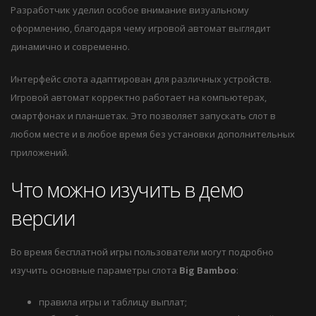
Разработчик уделил особое внимание визуальному
оформлению, благодаря чему игровой автомат выглядит
динамично и современно.
Интерфейс слота адаптирован для различных устройств.
Игровой автомат корректно работает на компьютерах,
смартфонах и планшетах. Это позволяет запускать слот в
любом месте и в любое время без установки дополнительных
приложений.
Что можно изучить в демо
версии
Во время бесплатной игры пользователи могут подробно
изучить основные параметры слота
Big Bamboo
:
правила игры и таблицу выплат;