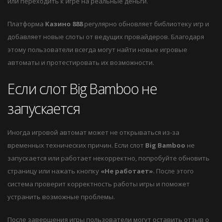
или переходить к игре на реальные деньги.
Платформа
Казино 888
регулярно обновляет библиотеку игр и
добавляет новые слоты от ведущих провайдеров. Благодаря
этому пользователи всегда могут найти новые игровые
автоматы и протестировать их возможности.
Если слот Big Bamboo не
запускается
Иногда игровой автомат может не открываться из-за
временных технических причин. Если слот
Big Bamboo
не
запускается или работает некорректно, попробуйте обновить
страницу или нажать кнопку
«Не работает»
. После этого
система проверит корректность работы игры и поможет
устранить возможные проблемы.
После завершения игры пользователи могут оставить отзыв о