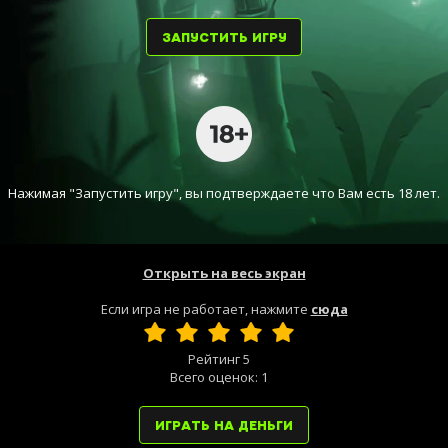
ЗАПУСТИТЬ ИГРУ
Нажимая "Запустить игру", вы подтверждаете что Вам есть 18 лет.
Открыть на весь экран
Если игра не работает, нажмите
сюда
Рейтинг
5
Всего оценок:
1
ИГРАТЬ НА ДЕНЬГИ