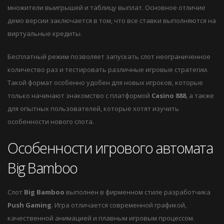
множители выигрышей и таблицу выплат. Основное отличие
демо версии заключается в том, что все ставки выполняются на
виртуальные кредиты.
Бесплатный режим позволяет запускать слот неограниченное
количество раз и тестировать различные игровые стратегии.
Такой формат особенно удобен для новых игроков, которые
только начинают знакомство с платформой
Casino 888
, а также
для опытных пользователей, которые хотят изучить
особенности нового слота.
Особенности игрового автомата
Big Bamboo
Слот
Big Bamboo
выполнен в фирменном стиле разработчика
Push Gaming
. Игра отличается современной графикой,
качественной анимацией и плавным игровым процессом.