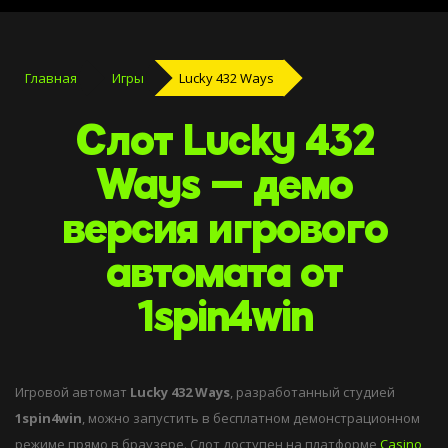
Главная
Игры
Lucky 432 Ways
Слот Lucky 432
Ways — демо
версия игрового
автомата от
1spin4win
Игровой автомат
Lucky 432 Ways
, разработанный студией
1spin4win
, можно запустить в бесплатном демонстрационном
режиме прямо в браузере. Слот доступен на платформе
Casino