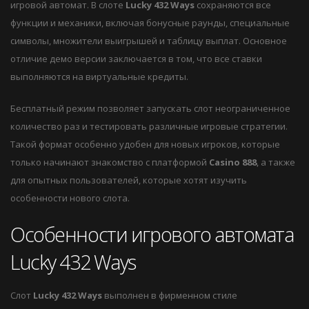
игровой автомат. В слоте
Lucky 432 Ways
сохраняются все
функции и механики, включая бонусные раунды, специальные
символы, множители выигрышей и таблицу выплат. Основное
отличие демо версии заключается в том, что все ставки
выполняются на виртуальные кредиты.
Бесплатный режим позволяет запускать слот неограниченное
количество раз и тестировать различные игровые стратегии.
Такой формат особенно удобен для новых игроков, которые
только начинают знакомство с платформой
Casino 888
, а также
для опытных пользователей, которые хотят изучить
особенности нового слота.
Особенности игрового автомата
Lucky 432 Ways
Слот
Lucky 432 Ways
выполнен в фирменном стиле