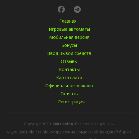
Главная
Игровые автоматы
Мобильная версия
Бонусы
Ввод Вывод средств
Отзывы
Контакты
Карта сайта
Официальное зеркало
Скачать
Регистрация
Copyright 2020,
888 Casino
. Все права защищены.
Акции 888 Holdings plc котируются на Лондонской фондовой бирже.