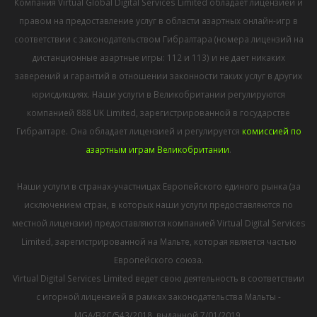
Компания Virtual Global Digital Services Limited обладает лицензией и
правом на предоставление услуг в области азартных онлайн-игр в
соответствии с законодательством Гибралтара (номера лицензий на
дистанционные азартные игры: 112 и 113) и не дает никаких
заверений и гарантий в отношении законности таких услуг в других
юрисдикциях. Наши услуги в Великобритании регулируются
компанией 888 UK Limited, зарегистрированной в государстве
Гибралтаре. Она обладает лицензией и регулируется
комиссией по
азартным играм Великобритании
.
Наши услуги в странах-участницах Европейского единого рынка (за
исключением стран, в которых наши услуги предоставляются по
местной лицензии) предоставляются компанией Virtual Digital Services
Limited, зарегистрированной на Мальте, которая является частью
Европейского союза.
Virtual Digital Services Limited ведет свою деятельность в соответствии
с игорной лицензией в рамках законодательства Мальты -
MGA/B2C/543/2018, выданной 7/01/2019.