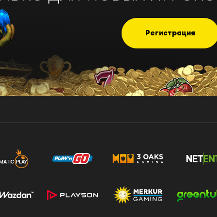
Регистрация