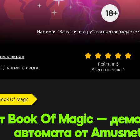
Нажимая "Запустить игру", вы подтверждаете ч
весь экран
Рейтинг
5
ет, нажмите
сюда
Всего оценок:
1
Book Of Magic
т Book Of Magic — демо
автомата от Amusnet 