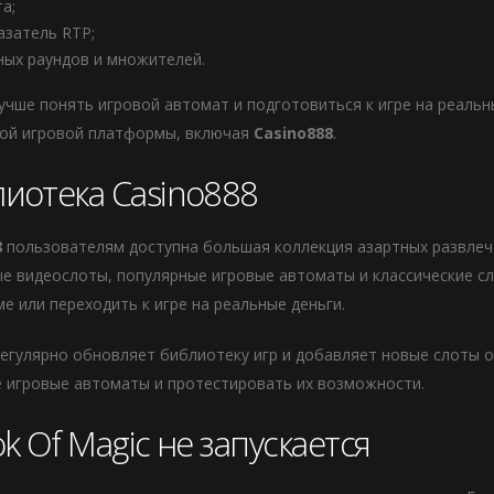
а;
азатель RTP;
ных раундов и множителей.
учше понять игровой автомат и подготовиться к игре на реаль
ой игровой платформы, включая
Casino888
.
иотека Casino888
8
пользователям доступна большая коллекция азартных развлече
е видеослоты, популярные игровые автоматы и классические сло
 или переходить к игре на реальные деньги.
егулярно обновляет библиотеку игр и добавляет новые слоты о
е игровые автоматы и протестировать их возможности.
k Of Magic не запускается