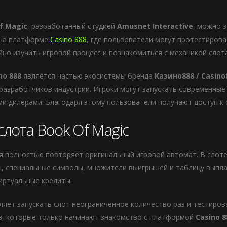
f Magic
, разработанный студией
Amusnet Interactive
, можно 
 на платформе
Casino 888
, где пользователи могут протестирова
но изучить игровой процесс и познакомиться с механикой слота
no 888
является частью экосистемы бренда
Казино888 / Casino
разработчиков индустрии. Игроки могут запускать современные
выми дилерами. Благодаря этому пользователи получают доступ к
лота Book Of Magic
я полностью повторяет оригинальный игровой автомат. В слот
, специальные символы, множители выигрышей и таблицу выплат
иртуальные кредиты.
яет запускать слот неограниченное количество раз и тестиров
в, которые только начинают знакомство с платформой
Casino 8