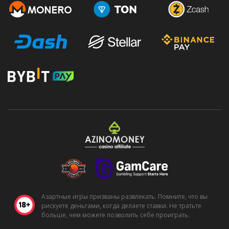
Азартные игры призваны развлекать. Помните, что вы
рискуете деньгами, когда делаете ставки. Не тратьте
больше, чем можете позволить себе проиграть.