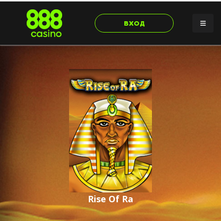
ВХОД
Rise Of Ra