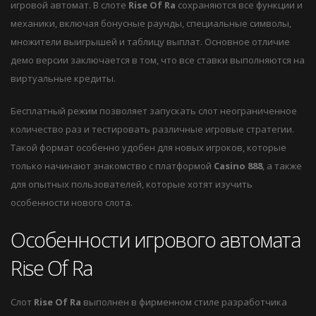
игровой автомат. В слоте
Rise Of Ra
сохраняются все функции и
механики, включая бонусные раунды, специальные символы,
множители выигрышей и таблицу выплат. Основное отличие
демо версии заключается в том, что все ставки выполняются на
виртуальные кредиты.
Бесплатный режим позволяет запускать слот неограниченное
количество раз и тестировать различные игровые стратегии.
Такой формат особенно удобен для новых игроков, которые
только начинают знакомство с платформой
Casino 888
, а также
для опытных пользователей, которые хотят изучить
особенности нового слота.
Особенности игрового автомата
Rise Of Ra
Слот
Rise Of Ra
выполнен в фирменном стиле разработчика