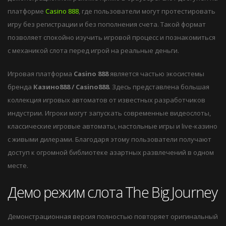
платформе
Casino 888
, где пользователи могут протестировать
игру без регистрации и без пополнения счета. Такой формат
позволяет спокойно изучить игровой процесс и познакомиться
с механикой слота перед игрой на реальные деньги.
Игровая платформа
Casino 888
является частью экосистемы
бренда
Казино888 / Casino888
. Здесь представлена большая
коллекция игровых автоматов от известных разработчиков
индустрии. Игроки могут запускать современные видеослоты,
классические игровые автоматы, настольные игры и live-казино
с живыми дилерами. Благодаря этому пользователи получают
доступ к огромной библиотеке азартных развлечений в одном
месте.
Демо режим слота The Big Journey
Демонстрационная версия полностью повторяет оригинальный