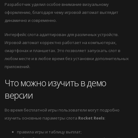
Разработчик уделил особое внимание визуальному
оформлению, благодаря чему игровой автомат выглядит
динамично и современно.
Интерфейс слота адаптирован для различных устройств.
Игровой автомат корректно работает на компьютерах,
смартфонах и планшетах. Это позволяет запускать слот в
любом месте и в любое время без установки дополнительных
приложений.
Что можно изучить в демо
версии
Во время бесплатной игры пользователи могут подробно
изучить основные параметры слота
Rocket Reels
:
правила игры и таблицу выплат;