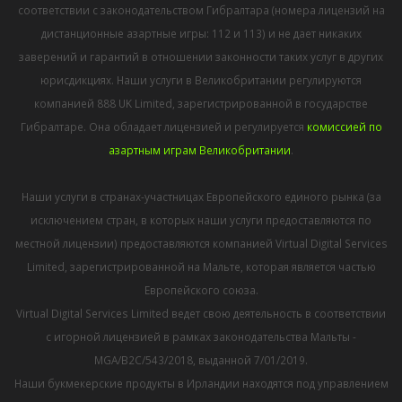
соответствии с законодательством Гибралтара (номера лицензий на
дистанционные азартные игры: 112 и 113) и не дает никаких
заверений и гарантий в отношении законности таких услуг в других
юрисдикциях. Наши услуги в Великобритании регулируются
компанией 888 UK Limited, зарегистрированной в государстве
Гибралтаре. Она обладает лицензией и регулируется
комиссией по
азартным играм Великобритании
.
Наши услуги в странах-участницах Европейского единого рынка (за
исключением стран, в которых наши услуги предоставляются по
местной лицензии) предоставляются компанией Virtual Digital Services
Limited, зарегистрированной на Мальте, которая является частью
Европейского союза.
Virtual Digital Services Limited ведет свою деятельность в соответствии
с игорной лицензией в рамках законодательства Мальты -
MGA/B2C/543/2018, выданной 7/01/2019.
Наши букмекерские продукты в Ирландии находятся под управлением