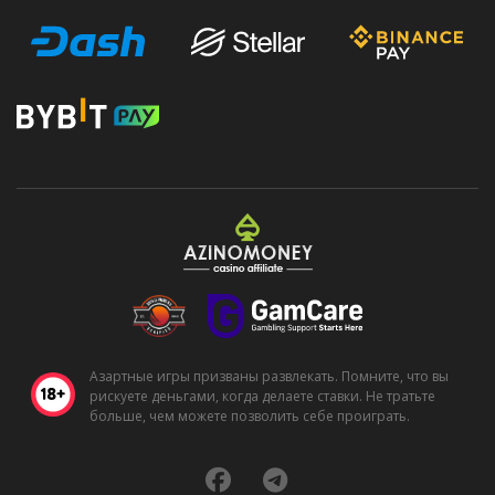
Азартные игры призваны развлекать. Помните, что вы
рискуете деньгами, когда делаете ставки. Не тратьте
больше, чем можете позволить себе проиграть.