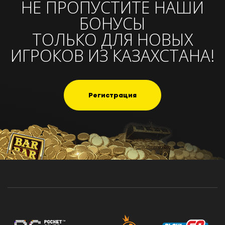
НЕ ПРОПУСТИТЕ НАШИ
БОНУСЫ
ТОЛЬКО ДЛЯ НОВЫХ
ИГРОКОВ ИЗ КАЗАХСТАНА!
Регистрация