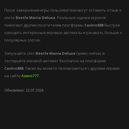
После завершения игры пользователи могут оставить отзыв о
слоте
Beetle Mania Deluxe
. Реальные оценки игроков
помогают другим посетителям платформы
Casino888
быстрее
находить интересные игровые автоматы и узнавать больше о
популярных слотах.
Запускайте слот
Beetle Mania Deluxe
прямо сейчас и
тестируйте игровой автомат бесплатно на платформе
Casino888
. Также вы можете познакомиться с другими играми
на сайте
Азино777
.
Обновлено:
22.07.2026