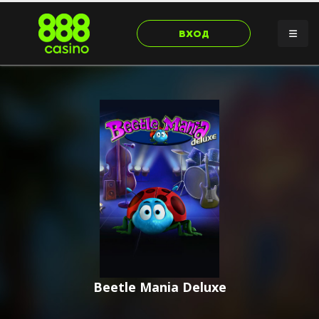
ВХОД
Beetle Mania Deluxe