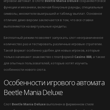
игровой автомат. В слоте
Beetle Mania Deluxe
сохраняются все
функции и механики, включая бонусные раунды, специальные
символы, множители выигрышей и таблицу выплат. Основное
отличие демо версии заключается в том, что все ставки
выполняются на виртуальные кредиты.
Бесплатный режим позволяет запускать слот неограниченное
количество раз и тестировать различные игровые стратегии.
Такой формат особенно удобен для новых игроков, которые
только начинают знакомство с платформой
Casino 888
, а также
для опытных пользователей, которые хотят изучить
особенности нового слота.
Особенности игрового автомата
Beetle Mania Deluxe
Слот
Beetle Mania Deluxe
выполнен в фирменном стиле