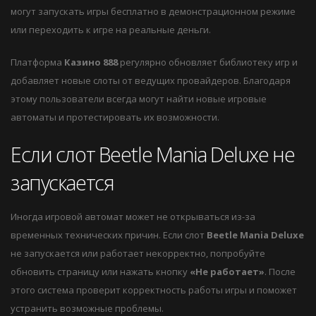
могут запускать игры бесплатно в демонстрационном режиме
или переходить к игре на реальные деньги.
Платформа
Казино 888
регулярно обновляет библиотеку игр и
добавляет новые слоты от ведущих провайдеров. Благодаря
этому пользователи всегда могут найти новые игровые
автоматы и протестировать их возможности.
Если слот Beetle Mania Deluxe не
запускается
Иногда игровой автомат может не открываться из-за
временных технических причин. Если слот
Beetle Mania Deluxe
не запускается или работает некорректно, попробуйте
обновить страницу или нажать кнопку
«Не работает»
. После
этого система проверит корректность работы игры и поможет
устранить возможные проблемы.