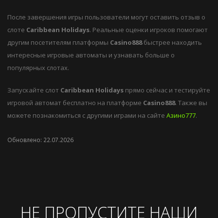
После завершения игры пользователи могут оставить отзыв о
слоте
Caribbean Holidays
. Реальные оценки игроков помогают
другим посетителям платформы
Casino888
быстрее находить
интересные игровые автоматы и узнавать больше о
популярных слотах.
Запускайте слот
Caribbean Holidays
прямо сейчас и тестируйте
игровой автомат бесплатно на платформе
Casino888
. Также вы
можете познакомиться с другими играми на сайте
Азино777
.
Обновлено:
22.07.2026
НЕ ПРОПУСТИТЕ НАШИ