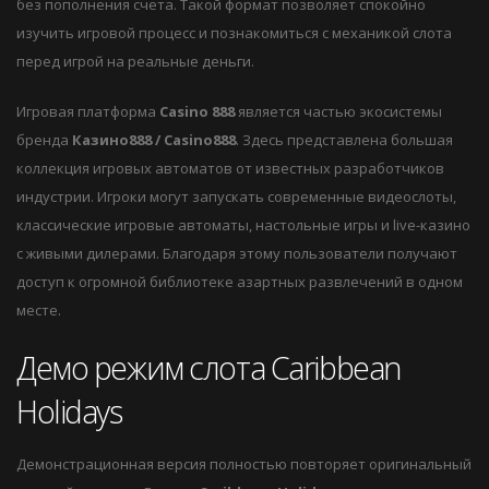
без пополнения счета. Такой формат позволяет спокойно
изучить игровой процесс и познакомиться с механикой слота
перед игрой на реальные деньги.
Игровая платформа
Casino 888
является частью экосистемы
бренда
Казино888 / Casino888
. Здесь представлена большая
коллекция игровых автоматов от известных разработчиков
индустрии. Игроки могут запускать современные видеослоты,
классические игровые автоматы, настольные игры и live-казино
с живыми дилерами. Благодаря этому пользователи получают
доступ к огромной библиотеке азартных развлечений в одном
месте.
Демо режим слота Caribbean
Holidays
Демонстрационная версия полностью повторяет оригинальный