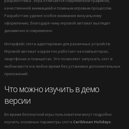
разработчика
. Игра отличается современной графикой,
качественной анимацией и плавным игровым процессом.
Разработчик уделил особое внимание визуальному
оформлению, благодаря чему игровой автомат выглядит
динамично и современно.
Интерфейс слота адаптирован для различных устройств.
Игровой автомат корректно работает на компьютерах,
смартфонах и планшетах. Это позволяет запускать слот в
любом месте и в любое время без установки дополнительных
приложений.
Что можно изучить в демо
версии
Во время бесплатной игры пользователи могут подробно
изучить основные параметры слота
Caribbean Holidays
: