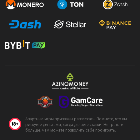
Азартные игры призваны развлекать. Помните, что вы
рискуете деньгами, когда делаете ставки. Не тратьте
больше, чем можете позволить себе проиграть.