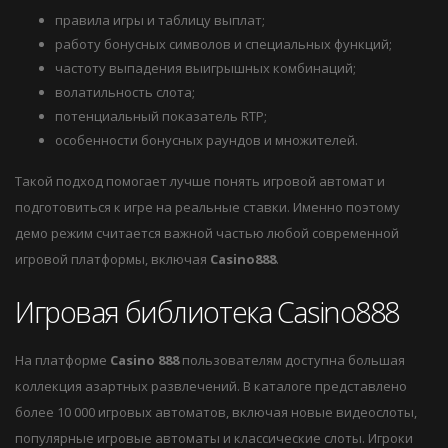
правила игры и таблицу выплат;
работу бонусных символов и специальных функций;
частоту выпадения выигрышных комбинаций;
волатильность слота;
потенциальный показатель RTP;
особенности бонусных раундов и множителей.
Такой подход помогает лучше понять игровой автомат и
подготовиться к игре на реальные ставки. Именно поэтому
демо режим считается важной частью любой современной
игровой платформы, включая
Casino888
.
Игровая библиотека Casino888
На платформе
Casino 888
пользователям доступна большая
коллекция азартных развлечений. В каталоге представлено
более 10 000 игровых автоматов, включая новые видеослоты,
популярные игровые автоматы и классические слоты. Игроки