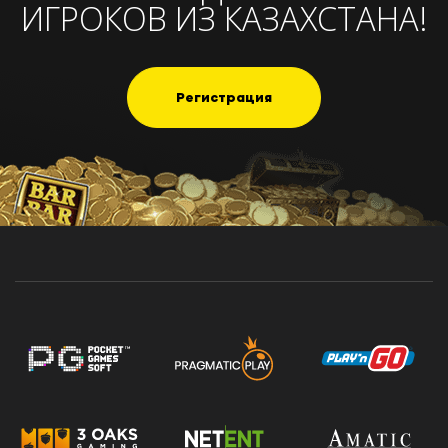
ИГРОКОВ ИЗ КАЗАХСТАНА!
Регистрация