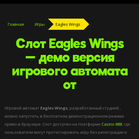
Главная
Игры
Eagles Wings
Слот Eagles Wings
— демо версия
игрового автомата
от
Игровой автомат
Eagles Wings
, разработанный студией
,
можно запустить в бесплатном демонстрационном режиме
прямо в браузере. Слот доступен на платформе
Casino 888
, где
пользователи могут протестировать игру без регистрации и