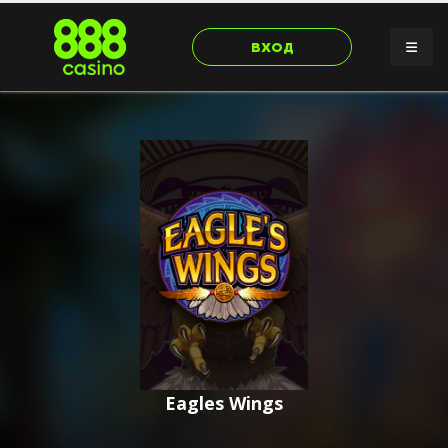
ВХОД
Eagles Wings