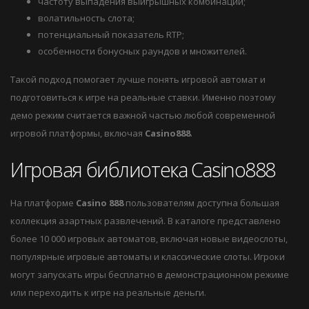
частоту выпадения выигрышных комбинаций;
волатильность слота;
потенциальный показатель RTP;
особенности бонусных раундов и множителей.
Такой подход помогает лучше понять игровой автомат и
подготовиться к игре на реальные ставки. Именно поэтому
демо режим считается важной частью любой современной
игровой платформы, включая
Casino888
.
Игровая библиотека Casino888
На платформе
Casino 888
пользователям доступна большая
коллекция азартных развлечений. В каталоге представлено
более 10 000 игровых автоматов, включая новые видеослоты,
популярные игровые автоматы и классические слоты. Игроки
могут запускать игры бесплатно в демонстрационном режиме
или переходить к игре на реальные деньги.