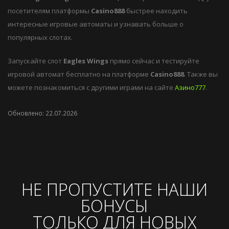
посетителям платформы
Casino888
быстрее находить
интересные игровые автоматы и узнавать больше о
популярных слотах.
Запускайте слот
Eagles Wings
прямо сейчас и тестируйте
игровой автомат бесплатно на платформе
Casino888
. Также вы
можете познакомиться с другими играми на сайте
Азино777
.
Обновлено:
22.07.2026
НЕ ПРОПУСТИТЕ НАШИ
БОНУСЫ
ТОЛЬКО ДЛЯ НОВЫХ