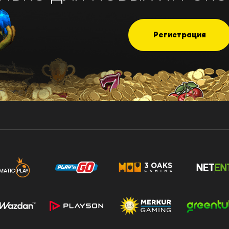
Регистрация