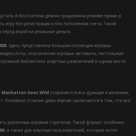
пустить в бесплатном демонстрационном режиме прямо в
ть игру без регистрации и без пополнения счета. Такой
 перед игрой на реальные деньги.
888
. Здесь представлена большая коллекция игровых
 видеослоты, классические игровые автоматы, настольные
 огромной библиотеке азартных развлечений в одном месте.
е
Manhattan Goes Wild
сохраняются все функции и механики,
. Основное отличие демо версии заключается в том, что все
ать различные игровые стратегии. Такой формат особенно
88
, а также для опытных пользователей, которые хотят