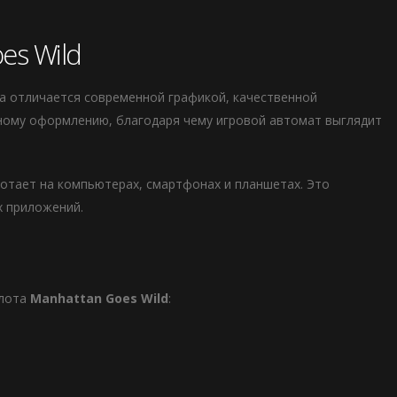
es Wild
ра отличается современной графикой, качественной
ному оформлению, благодаря чему игровой автомат выглядит
отает на компьютерах, смартфонах и планшетах. Это
х приложений.
слота
Manhattan Goes Wild
: