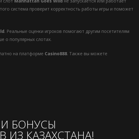
ли слот
Manhattan Goes Wild
не запускается или работает
этого система проверит корректность работы игры и поможет
ld
. Реальные оценки игроков помогают другим посетителям
е о популярных слотах.
платно на платформе
Casino888
. Также вы можете
ШИ БОНУСЫ
 ИЗ КАЗАХСТАНА!