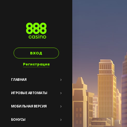
ВХОД
Регистрация
ГЛАВНАЯ
ИГРОВЫЕ АВТОМАТЫ
МОБИЛЬНАЯ ВЕРСИЯ
БОНУСЫ