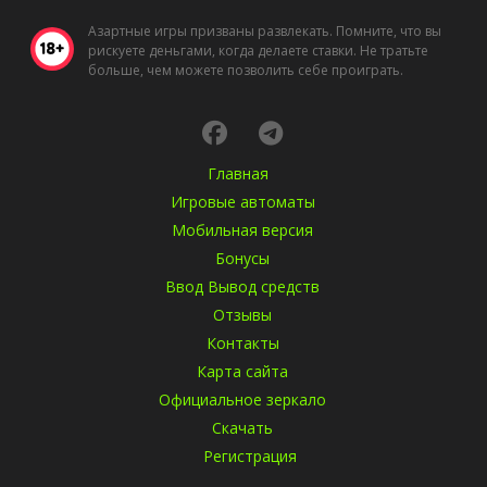
Азартные игры призваны развлекать. Помните, что вы
рискуете деньгами, когда делаете ставки. Не тратьте
больше, чем можете позволить себе проиграть.
Главная
Игровые автоматы
Мобильная версия
Бонусы
Ввод Вывод средств
Отзывы
Контакты
Карта сайта
Официальное зеркало
Скачать
Регистрация