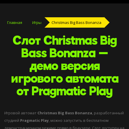
Главная
Игры
Christmas Big Bass Bonanza
Слот Christmas Big
Bass Bonanza —
демо версия
игрового автомата
от Pragmatic Play
Игровой автомат
Christmas Big Bass Bonanza
, разработанный
студией
Pragmatic Play
, можно запустить в бесплатном
демонстрационном режиме прямо в браузере. Слот доступен на