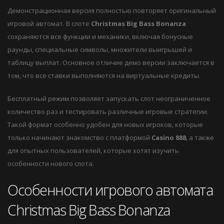
Демонстрационная версия полностью повторяет оригинальный
игровой автомат. В слоте
Christmas Big Bass Bonanza
сохраняются все функции и механики, включая бонусные
раунды, специальные символы, множители выигрышей и
таблицу выплат. Основное отличие демо версии заключается в
том, что все ставки выполняются на виртуальные кредиты.
Бесплатный режим позволяет запускать слот неограниченное
количество раз и тестировать различные игровые стратегии.
Такой формат особенно удобен для новых игроков, которые
только начинают знакомство с платформой
Casino 888
, а также
для опытных пользователей, которые хотят изучить
особенности нового слота.
Особенности игрового автомата
Christmas Big Bass Bonanza