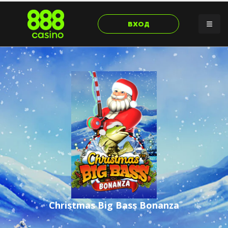
ВХОД
Christmas Big Bass Bonanza