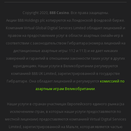
Copyright 2020,
888 Casino
. Все права защищены.
Акции 888 Holdings plc котируются на Лондонской фондовой бирже.
Компания Virtual Global Digital Services Limited обладает лицензией и
правом на предоставление услуг в области азартных онлайн-игр в
соответствии с законодательством Гибралтара (номера лицензий на
дистанционные азартные игры: 112 и 113) и не дает никаких
заверений и гарантий в отношении законности таких услуг в других
юрисдикциях. Наши услуги в Великобритании регулируются
компанией 888 UK Limited, зарегистрированной в государстве
Гибралтаре. Она обладает лицензией и регулируется
комиссией по
азартным играм Великобритании
.
Наши услуги в странах-участницах Европейского единого рынка (за
исключением стран, в которых наши услуги предоставляются по
местной лицензии) предоставляются компанией Virtual Digital Services
Limited, зарегистрированной на Мальте, которая является частью