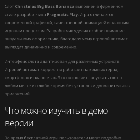
Слот
Christmas Big Bass Bonanza
выполнен в фирменном
стиле разработчика
Pragmatic Play
. Игра отличается
современной графикой, качественной анимацией и плавным
игровым процессом. Разработчик уделил особое внимание
визуальному оформлению, благодаря чему игровой автомат
выглядит динамично и современно.
Интерфейс слота адаптирован для различных устройств.
Игровой автомат корректно работает на компьютерах,
смартфонах и планшетах. Это позволяет запускать слот в
любом месте и в любое время без установки дополнительных
приложений.
Что можно изучить в демо
версии
Во время бесплатной игры пользователи могут подробно