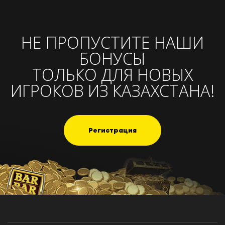
НЕ ПРОПУСТИТЕ НАШИ
БОНУСЫ
ТОЛЬКО ДЛЯ НОВЫХ
ИГРОКОВ ИЗ КАЗАХСТАНА!
Регистрация