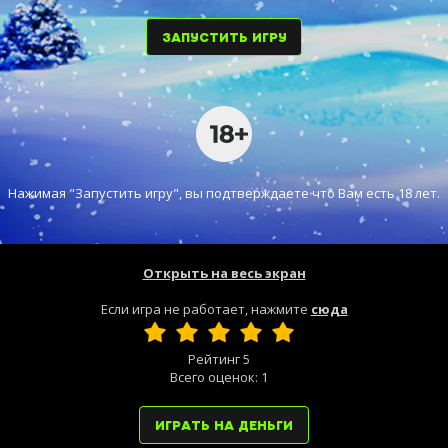
ЗАПУСТИТЬ ИГРУ
Нажимая "Запустить игру", вы подтверждаете что Вам есть 18 лет.
Открыть на весь экран
Если игра не работает, нажмите
сюда
Рейтинг
5
Всего оценок:
1
ИГРАТЬ НА ДЕНЬГИ