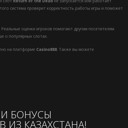
ли слот
Return of the Dead
не запускается или работает
этого система проверит корректность работы игры и поможет
. Реальные оценки игроков помогают другим посетителям
е о популярных слотах.
атно на платформе
Casino888
. Также вы можете
ШИ БОНУСЫ
 ИЗ КАЗАХСТАНА!