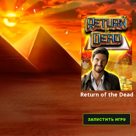
Return of the Dead
ЗАПУСТИТЬ ИГРУ