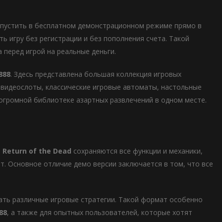
апустить в бесплатном демонстрационном режиме прямо в
ть игру без регистрации и без пополнения счета. Такой
 перед игрой на реальные деньги.
888
. Здесь представлена большая коллекция игровых
 видеослоты, классические игровые автоматы, настольные
 огромной библиотеке азартных развлечений в одном месте.
е
Return of the Dead
сохраняются все функции и механики,
. Основное отличие демо версии заключается в том, что все
ать различные игровые стратегии. Такой формат особенно
88
, а также для опытных пользователей, которые хотят