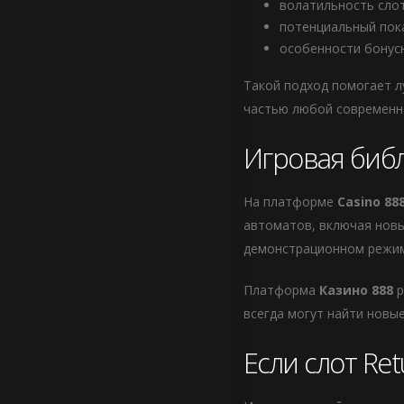
волатильность слот
потенциальный пок
особенности бонус
Такой подход помогает л
частью любой современн
Игровая библ
На платформе
Casino 88
автоматов, включая новы
демонстрационном режиме
Платформа
Казино 888
р
всегда могут найти новы
Если слот Ret