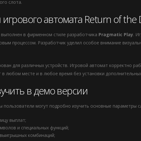
ого слота.
игрового автомата Return of the
выполнен в фирменном стиле разработчика
Pragmatic Play
. И
овым процессом. Разработчик уделил особое внимание визуаль
ован для различных устройств. Игровой автомат корректно раб
т в любом месте и в любое время без установки дополнительны
учить в демо версии
ры пользователи могут подробно изучить основные параметры 
лицу выплат;
мволов и специальных функций;
 выигрышных комбинаций;