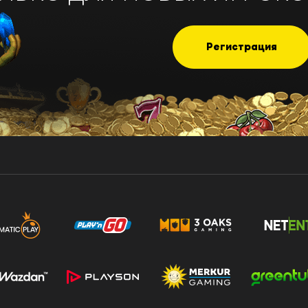
Регистрация