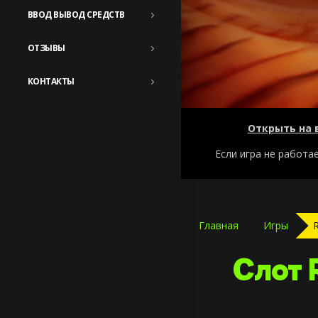
ВВОД ВЫВОД СРЕДСТВ
ОТЗЫВЫ
КОНТАКТЫ
Открыть на 
Если игра не работа
Главная
Игры
R
Слот 