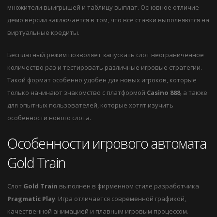
множители выигрышей и таблицу выплат. Основное отличие
демо версии заключается в том, что все ставки выполняются на
виртуальные кредиты.
Бесплатный режим позволяет запускать слот неограниченное
количество раз и тестировать различные игровые стратегии.
Такой формат особенно удобен для новых игроков, которые
только начинают знакомство с платформой
Casino 888
, а также
для опытных пользователей, которые хотят изучить
особенности нового слота.
Особенности игрового автомата
Gold Train
Слот
Gold Train
выполнен в фирменном стиле разработчика
Pragmatic Play
. Игра отличается современной графикой,
качественной анимацией и плавным игровым процессом.