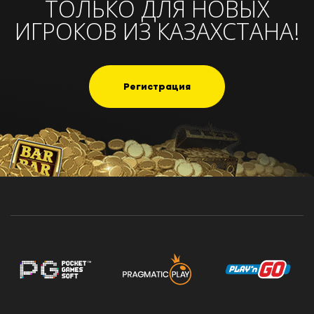
ТОЛЬКО ДЛЯ НОВЫХ
ИГРОКОВ ИЗ КАЗАХСТАНА!
Регистрация