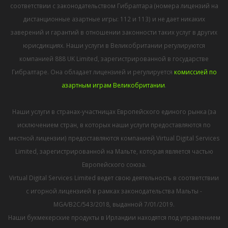
соответствии с законодательством Гибралтара (номера лицензий на
дистанционные азартные игры: 112 и 113) и не дает никаких
заверений и гарантий в отношении законности таких услуг в других
юрисдикциях. Наши услуги в Великобритании регулируются
компанией 888 UK Limited, зарегистрированной в государстве
Гибралтаре. Она обладает лицензией и регулируется
комиссией по
азартным играм Великобритании
.
Наши услуги в странах-участницах Европейского единого рынка (за
исключением стран, в которых наши услуги предоставляются по
местной лицензии) предоставляются компанией Virtual Digital Services
Limited, зарегистрированной на Мальте, которая является частью
Европейского союза.
Virtual Digital Services Limited ведет свою деятельность в соответствии
с игорной лицензией в рамках законодательства Мальты -
MGA/B2C/543/2018, выданной 7/01/2019.
Наши букмекерские продукты в Ирландии находятся под управлением