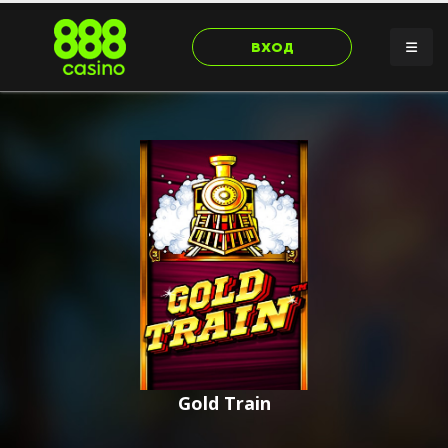
ВХОД
Gold Train