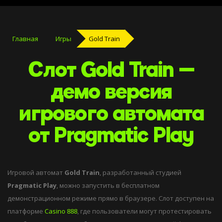
Главная
Игры
Gold Train
Слот Gold Train —
демо версия
игрового автомата
от Pragmatic Play
Игровой автомат
Gold Train
, разработанный студией
Pragmatic Play
, можно запустить в бесплатном
демонстрационном режиме прямо в браузере. Слот доступен на
платформе
Casino 888
, где пользователи могут протестировать