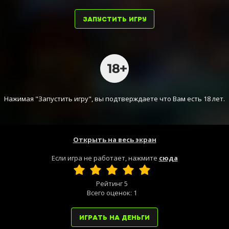
ЗАПУСТИТЬ ИГРУ
Нажимая "Запустить игру", вы подтверждаете что Вам есть 18 лет.
Открыть на весь экран
Если игра не работает, нажмите
сюда
Рейтинг
5
Всего оценок:
1
ИГРАТЬ НА ДЕНЬГИ