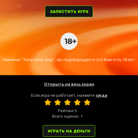
ЗАПУСТИТЬ ИГРУ
Нажимая "Запустить игру", вы подтверждаете что Вам есть 18 лет.
Открыть на весь экран
Если игра не работает, нажмите
сюда
Рейтинг
5
Всего оценок:
1
ИГРАТЬ НА ДЕНЬГИ