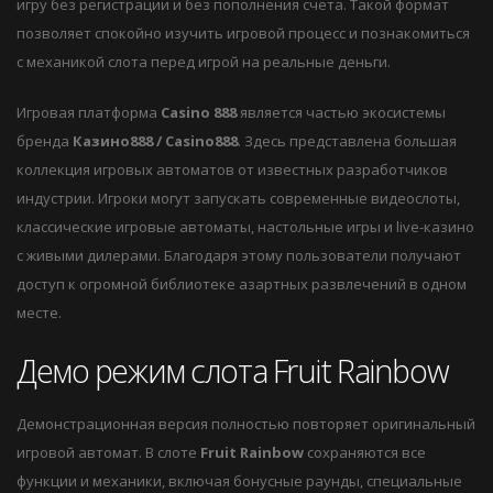
игру без регистрации и без пополнения счета. Такой формат
позволяет спокойно изучить игровой процесс и познакомиться
с механикой слота перед игрой на реальные деньги.
Игровая платформа
Casino 888
является частью экосистемы
бренда
Казино888 / Casino888
. Здесь представлена большая
коллекция игровых автоматов от известных разработчиков
индустрии. Игроки могут запускать современные видеослоты,
классические игровые автоматы, настольные игры и live-казино
с живыми дилерами. Благодаря этому пользователи получают
доступ к огромной библиотеке азартных развлечений в одном
месте.
Демо режим слота Fruit Rainbow
Демонстрационная версия полностью повторяет оригинальный
игровой автомат. В слоте
Fruit Rainbow
сохраняются все
функции и механики, включая бонусные раунды, специальные