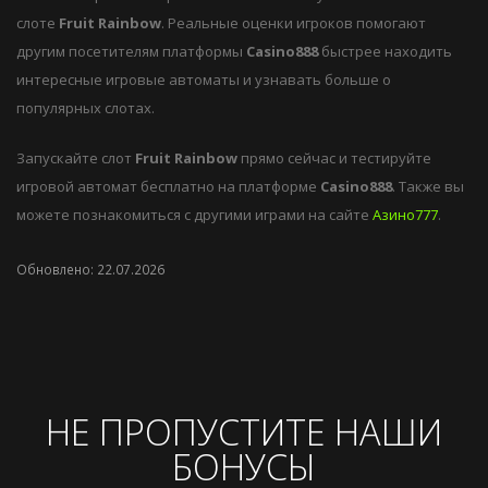
слоте
Fruit Rainbow
. Реальные оценки игроков помогают
другим посетителям платформы
Casino888
быстрее находить
интересные игровые автоматы и узнавать больше о
популярных слотах.
Запускайте слот
Fruit Rainbow
прямо сейчас и тестируйте
игровой автомат бесплатно на платформе
Casino888
. Также вы
можете познакомиться с другими играми на сайте
Азино777
.
Обновлено:
22.07.2026
НЕ ПРОПУСТИТЕ НАШИ
БОНУСЫ