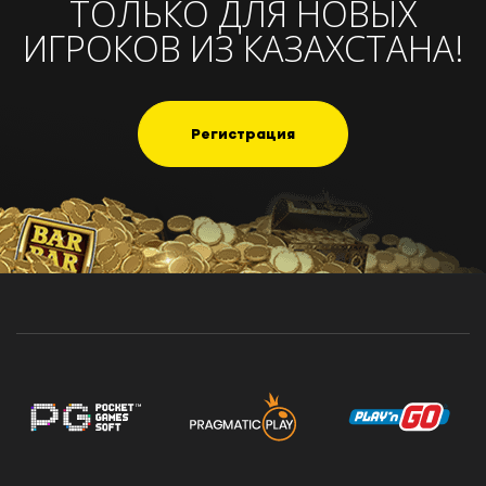
ТОЛЬКО ДЛЯ НОВЫХ
ИГРОКОВ ИЗ КАЗАХСТАНА!
Регистрация