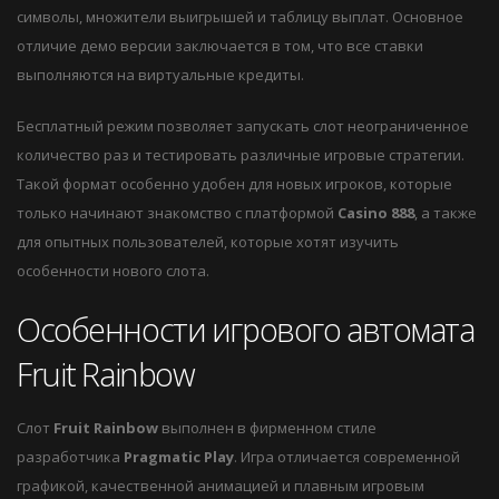
символы, множители выигрышей и таблицу выплат. Основное
отличие демо версии заключается в том, что все ставки
выполняются на виртуальные кредиты.
Бесплатный режим позволяет запускать слот неограниченное
количество раз и тестировать различные игровые стратегии.
Такой формат особенно удобен для новых игроков, которые
только начинают знакомство с платформой
Casino 888
, а также
для опытных пользователей, которые хотят изучить
особенности нового слота.
Особенности игрового автомата
Fruit Rainbow
Слот
Fruit Rainbow
выполнен в фирменном стиле
разработчика
Pragmatic Play
. Игра отличается современной
графикой, качественной анимацией и плавным игровым