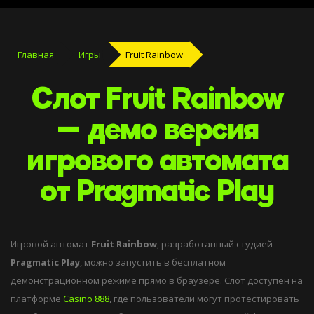
Главная
Игры
Fruit Rainbow
Слот Fruit Rainbow
— демо версия
игрового автомата
от Pragmatic Play
Игровой автомат
Fruit Rainbow
, разработанный студией
Pragmatic Play
, можно запустить в бесплатном
демонстрационном режиме прямо в браузере. Слот доступен на
платформе
Casino 888
, где пользователи могут протестировать